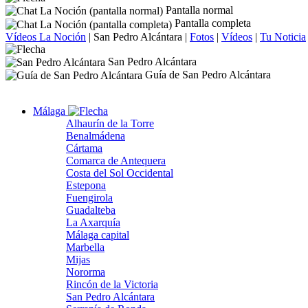
Pantalla normal
Pantalla completa
Vídeos La Noción
|
San Pedro Alcántara
|
Fotos
|
Vídeos
|
Tu Noticia
San Pedro Alcántara
Guía de San Pedro Alcántara
Málaga
Alhaurín de la Torre
Benalmádena
Cártama
Comarca de Antequera
Costa del Sol Occidental
Estepona
Fuengirola
Guadalteba
La Axarquía
Málaga capital
Marbella
Mijas
Nororma
Rincón de la Victoria
San Pedro Alcántara