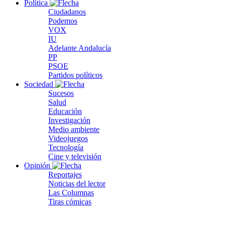
Política
Ciudadanos
Podemos
VOX
IU
Adelante Andalucía
PP
PSOE
Partidos políticos
Sociedad
Sucesos
Salud
Educación
Investigación
Medio ambiente
Videojuegos
Tecnología
Cine y televisión
Opinión
Reportajes
Noticias del lector
Las Columnas
Tiras cómicas