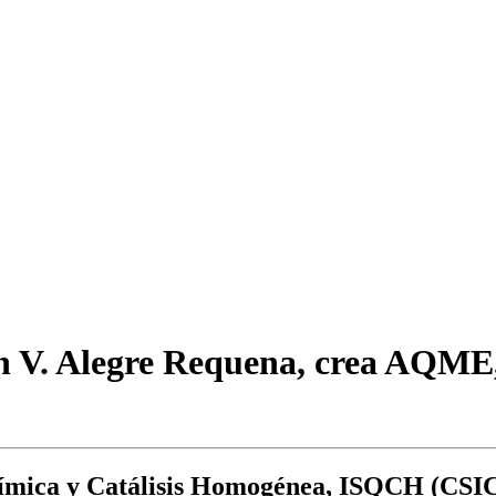
n V. Alegre Requena, crea AQME, 
s Química y Catálisis Homogénea, ISQCH (CS