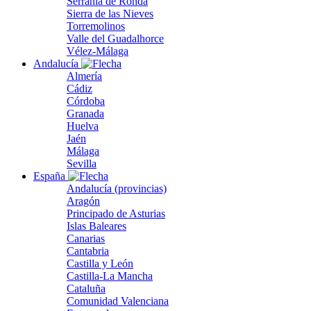
Serranía de Ronda
Sierra de las Nieves
Torremolinos
Valle del Guadalhorce
Vélez-Málaga
Andalucía
Almería
Cádiz
Córdoba
Granada
Huelva
Jaén
Málaga
Sevilla
España
Andalucía (provincias)
Aragón
Principado de Asturias
Islas Baleares
Canarias
Cantabria
Castilla y León
Castilla-La Mancha
Cataluña
Comunidad Valenciana