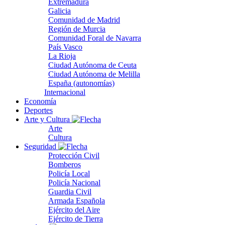
Extremadura
Galicia
Comunidad de Madrid
Región de Murcia
Comunidad Foral de Navarra
País Vasco
La Rioja
Ciudad Autónoma de Ceuta
Ciudad Autónoma de Melilla
España (autonomías)
Internacional
Economía
Deportes
Arte y Cultura
Arte
Cultura
Seguridad
Protección Civil
Bomberos
Policía Local
Policía Nacional
Guardia Civil
Armada Española
Ejército del Aire
Ejército de Tierra