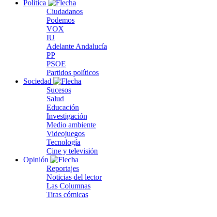
Política
Ciudadanos
Podemos
VOX
IU
Adelante Andalucía
PP
PSOE
Partidos políticos
Sociedad
Sucesos
Salud
Educación
Investigación
Medio ambiente
Videojuegos
Tecnología
Cine y televisión
Opinión
Reportajes
Noticias del lector
Las Columnas
Tiras cómicas