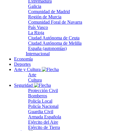
Extremadura
Galicia
Comunidad de Madrid
Región de Murcia
Comunidad Foral de Navarra
País Vasco
La Rioja
Ciudad Autónoma de Ceuta
Ciudad Autónoma de Melilla
España (autonomías)
Internacional
Economía
Deportes
Arte y Cultura
Arte
Cultura
Seguridad
Protección Civil
Bomberos
Policía Local
Policía Nacional
Guardia Civil
Armada Española
Ejército del Aire
Ejército de Tierra