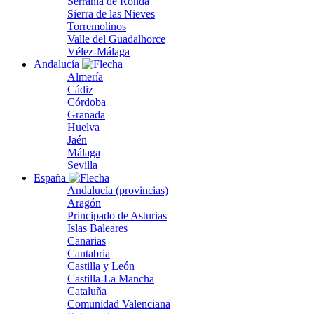
Serranía de Ronda
Sierra de las Nieves
Torremolinos
Valle del Guadalhorce
Vélez-Málaga
Andalucía
Almería
Cádiz
Córdoba
Granada
Huelva
Jaén
Málaga
Sevilla
España
Andalucía (provincias)
Aragón
Principado de Asturias
Islas Baleares
Canarias
Cantabria
Castilla y León
Castilla-La Mancha
Cataluña
Comunidad Valenciana