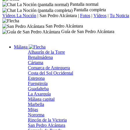
Pantalla normal
Pantalla completa
Vídeos La Noción
|
San Pedro Alcántara
|
Fotos
|
Vídeos
|
Tu Noticia
San Pedro Alcántara
Guía de San Pedro Alcántara
Málaga
Alhaurín de la Torre
Benalmádena
Cártama
Comarca de Antequera
Costa del Sol Occidental
Estepona
Fuengirola
Guadalteba
La Axarquía
Málaga capital
Marbella
Mijas
Nororma
Rincón de la Victoria
San Pedro Alcántara