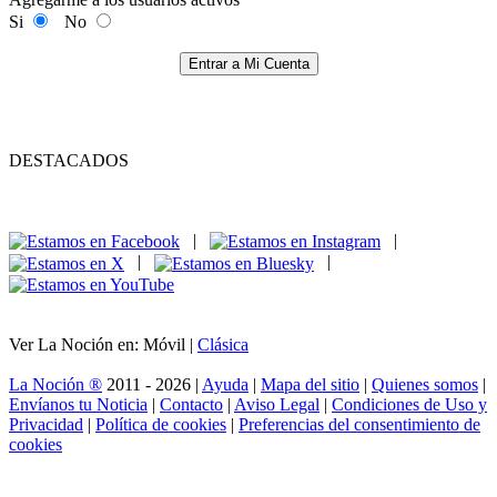
Si
No
Entrar a Mi Cuenta
DESTACADOS
|
|
|
|
Ver La Noción en: Móvil |
Clásica
La Noción ®
2011 - 2026 |
Ayuda
|
Mapa del sitio
|
Quienes somos
|
Envíanos tu Noticia
|
Contacto
|
Aviso Legal
|
Condiciones de Uso y
Privacidad
|
Política de cookies
|
Preferencias del consentimiento de
cookies