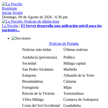
Regístrate
Iniciar Sesión
Domingo, 09 de Agosto de 2026 - 6:36 pm
La Noción
|
El Servet desarrolla una aplicación móvil para los
pacientes...
Noticias de Portada
Noticias más leídas
Últimas noticias
Andalucía (provincias)
Política
Sociedad
Málaga capital
San Pedro Alcántara
Marbella
Estepona
Alhaurín de la Torre
Benalmádena
Cártama
Fuengirola
Mijas
Rincón de la Victoria
Torremolinos
Vélez-Málaga
Comarca de Antequera
Costa del Sol Occidental
Guadalteba