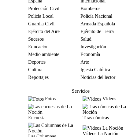
España
Internacional
Protección Civil
Bomberos
Policía Local
Policía Nacional
Guardia Civil
Armada Española
Ejército del Aire
Ejército de Tierra
Sucesos
Salud
Educación
Investigación
Medio ambiente
Economía
Deportes
Arte
Cultura
Iglesia Católica
Reportajes
Noticias del lector
Servicios
Fotos
Vídeos
Encuesta
Tiras cómicas
Vídeos La Noción
Las Columnas