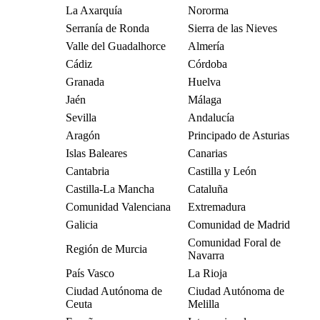
La Axarquía
Nororma
Serranía de Ronda
Sierra de las Nieves
Valle del Guadalhorce
Almería
Cádiz
Córdoba
Granada
Huelva
Jaén
Málaga
Sevilla
Andalucía
Aragón
Principado de Asturias
Islas Baleares
Canarias
Cantabria
Castilla y León
Castilla-La Mancha
Cataluña
Comunidad Valenciana
Extremadura
Galicia
Comunidad de Madrid
Comunidad Foral de
Región de Murcia
Navarra
País Vasco
La Rioja
Ciudad Autónoma de
Ciudad Autónoma de
Ceuta
Melilla