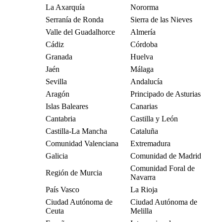
La Axarquía
Nororma
Serranía de Ronda
Sierra de las Nieves
Valle del Guadalhorce
Almería
Cádiz
Córdoba
Granada
Huelva
Jaén
Málaga
Sevilla
Andalucía
Aragón
Principado de Asturias
Islas Baleares
Canarias
Cantabria
Castilla y León
Castilla-La Mancha
Cataluña
Comunidad Valenciana
Extremadura
Galicia
Comunidad de Madrid
Comunidad Foral de
Región de Murcia
Navarra
País Vasco
La Rioja
Ciudad Autónoma de
Ciudad Autónoma de
Ceuta
Melilla