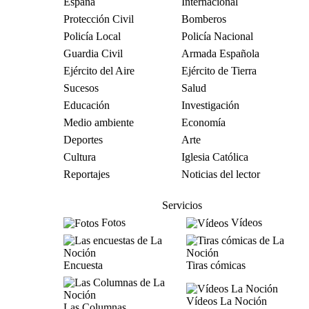
España
Internacional
Protección Civil
Bomberos
Policía Local
Policía Nacional
Guardia Civil
Armada Española
Ejército del Aire
Ejército de Tierra
Sucesos
Salud
Educación
Investigación
Medio ambiente
Economía
Deportes
Arte
Cultura
Iglesia Católica
Reportajes
Noticias del lector
Servicios
Fotos
Vídeos
Encuesta
Tiras cómicas
Vídeos La Noción
Las Columnas