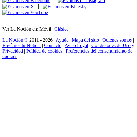
|
|
|
|
Ver La Noción en: Móvil |
Clásica
La Noción ®
2011 - 2026 |
Ayuda
|
Mapa del sitio
|
Quienes somos
|
Envíanos tu Noticia
|
Contacto
|
Aviso Legal
|
Condiciones de Uso y
Privacidad
|
Política de cookies
|
Preferencias del consentimiento de
cookies