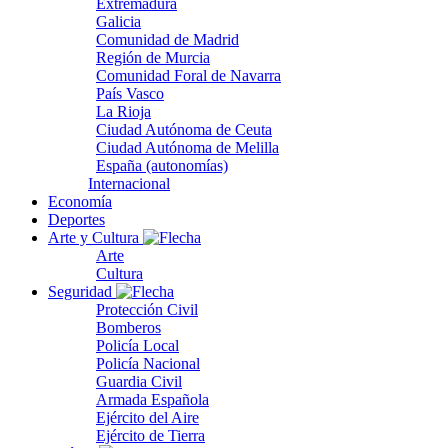
Extremadura
Galicia
Comunidad de Madrid
Región de Murcia
Comunidad Foral de Navarra
País Vasco
La Rioja
Ciudad Autónoma de Ceuta
Ciudad Autónoma de Melilla
España (autonomías)
Internacional
Economía
Deportes
Arte y Cultura
Arte
Cultura
Seguridad
Protección Civil
Bomberos
Policía Local
Policía Nacional
Guardia Civil
Armada Española
Ejército del Aire
Ejército de Tierra