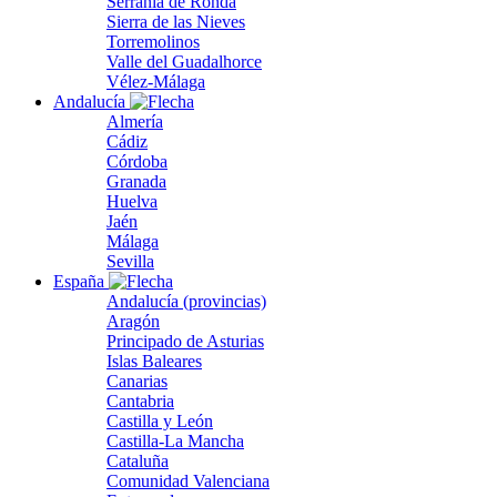
Serranía de Ronda
Sierra de las Nieves
Torremolinos
Valle del Guadalhorce
Vélez-Málaga
Andalucía
Almería
Cádiz
Córdoba
Granada
Huelva
Jaén
Málaga
Sevilla
España
Andalucía (provincias)
Aragón
Principado de Asturias
Islas Baleares
Canarias
Cantabria
Castilla y León
Castilla-La Mancha
Cataluña
Comunidad Valenciana