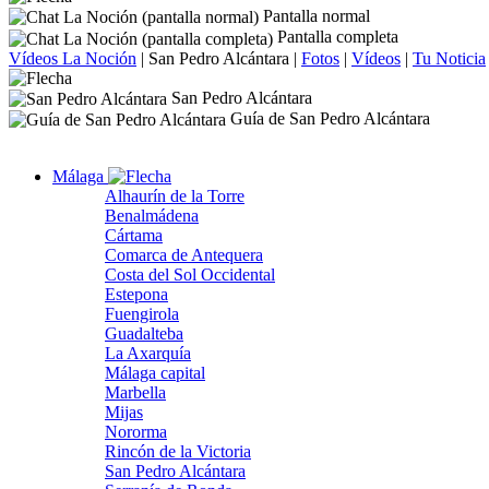
Pantalla normal
Pantalla completa
Vídeos La Noción
|
San Pedro Alcántara
|
Fotos
|
Vídeos
|
Tu Noticia
San Pedro Alcántara
Guía de San Pedro Alcántara
Málaga
Alhaurín de la Torre
Benalmádena
Cártama
Comarca de Antequera
Costa del Sol Occidental
Estepona
Fuengirola
Guadalteba
La Axarquía
Málaga capital
Marbella
Mijas
Nororma
Rincón de la Victoria
San Pedro Alcántara