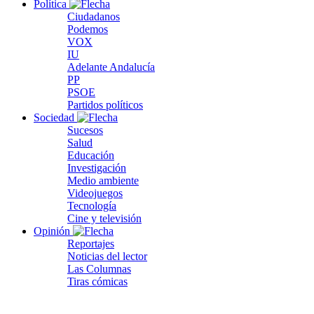
Política
Ciudadanos
Podemos
VOX
IU
Adelante Andalucía
PP
PSOE
Partidos políticos
Sociedad
Sucesos
Salud
Educación
Investigación
Medio ambiente
Videojuegos
Tecnología
Cine y televisión
Opinión
Reportajes
Noticias del lector
Las Columnas
Tiras cómicas