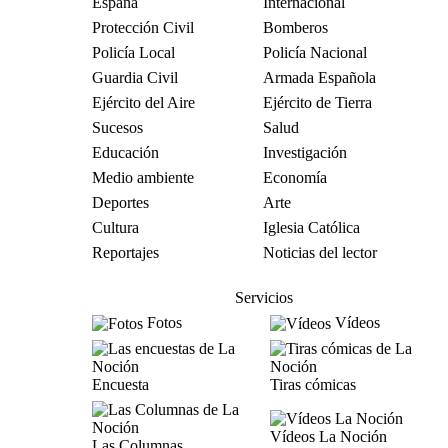
España
Internacional
Protección Civil
Bomberos
Policía Local
Policía Nacional
Guardia Civil
Armada Española
Ejército del Aire
Ejército de Tierra
Sucesos
Salud
Educación
Investigación
Medio ambiente
Economía
Deportes
Arte
Cultura
Iglesia Católica
Reportajes
Noticias del lector
Servicios
Fotos
Vídeos
Encuesta
Tiras cómicas
Vídeos La Noción
Las Columnas