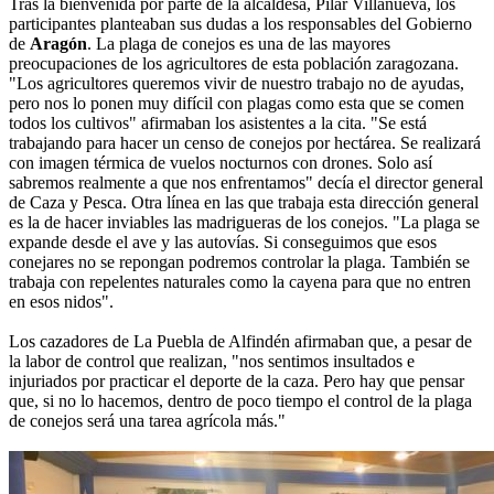
Tras la bienvenida por parte de la alcaldesa, Pilar Villanueva, los
participantes planteaban sus dudas a los responsables del Gobierno
de
Aragón
. La plaga de conejos es una de las mayores
preocupaciones de los agricultores de esta población zaragozana.
"Los agricultores queremos vivir de nuestro trabajo no de ayudas,
pero nos lo ponen muy difícil con plagas como esta que se comen
todos los cultivos" afirmaban los asistentes a la cita. "Se está
trabajando para hacer un censo de conejos por hectárea. Se realizará
con imagen térmica de vuelos nocturnos con drones. Solo así
sabremos realmente a que nos enfrentamos" decía el director general
de Caza y Pesca. Otra línea en las que trabaja esta dirección general
es la de hacer inviables las madrigueras de los conejos. "La plaga se
expande desde el ave y las autovías. Si conseguimos que esos
conejares no se repongan podremos controlar la plaga. También se
trabaja con repelentes naturales como la cayena para que no entren
en esos nidos".
Los cazadores de La Puebla de Alfindén afirmaban que, a pesar de
la labor de control que realizan, "nos sentimos insultados e
injuriados por practicar el deporte de la caza. Pero hay que pensar
que, si no lo hacemos, dentro de poco tiempo el control de la plaga
de conejos será una tarea agrícola más."