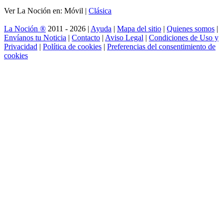
Ver La Noción en: Móvil |
Clásica
La Noción ®
2011 - 2026 |
Ayuda
|
Mapa del sitio
|
Quienes somos
|
Envíanos tu Noticia
|
Contacto
|
Aviso Legal
|
Condiciones de Uso y
Privacidad
|
Política de cookies
|
Preferencias del consentimiento de
cookies