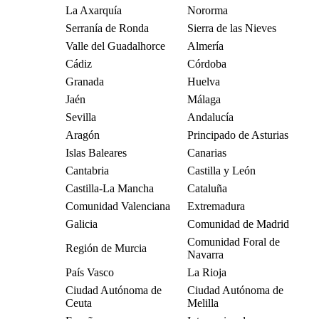
La Axarquía
Nororma
Serranía de Ronda
Sierra de las Nieves
Valle del Guadalhorce
Almería
Cádiz
Córdoba
Granada
Huelva
Jaén
Málaga
Sevilla
Andalucía
Aragón
Principado de Asturias
Islas Baleares
Canarias
Cantabria
Castilla y León
Castilla-La Mancha
Cataluña
Comunidad Valenciana
Extremadura
Galicia
Comunidad de Madrid
Comunidad Foral de
Región de Murcia
Navarra
País Vasco
La Rioja
Ciudad Autónoma de
Ciudad Autónoma de
Ceuta
Melilla