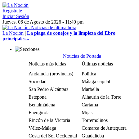
Regístrate
Iniciar Sesión
Jueves, 06 de Agosto de 2026 - 11:40 pm
La Noción
|
La plaga de conejos y la limpieza del Ebro
principales...
Noticias de Portada
Noticias más leídas
Últimas noticias
Andalucía (provincias)
Política
Sociedad
Málaga capital
San Pedro Alcántara
Marbella
Estepona
Alhaurín de la Torre
Benalmádena
Cártama
Fuengirola
Mijas
Rincón de la Victoria
Torremolinos
Vélez-Málaga
Comarca de Antequera
Costa del Sol Occidental
Guadalteba