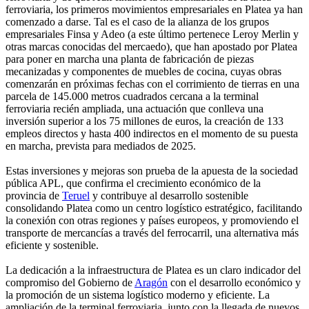
ferroviaria, los primeros movimientos empresariales en Platea ya han
comenzado a darse. Tal es el caso de la alianza de los grupos
empresariales Finsa y Adeo (a este último pertenece Leroy Merlin y
otras marcas conocidas del mercaedo), que han apostado por Platea
para poner en marcha una planta de fabricación de piezas
mecanizadas y componentes de muebles de cocina, cuyas obras
comenzarán en próximas fechas con el corrimiento de tierras en una
parcela de 145.000 metros cuadrados cercana a la terminal
ferroviaria recién ampliada, una actuación que conlleva una
inversión superior a los 75 millones de euros, la creación de 133
empleos directos y hasta 400 indirectos en el momento de su puesta
en marcha, prevista para mediados de 2025.
Estas inversiones y mejoras son prueba de la apuesta de la sociedad
pública APL, que confirma el crecimiento económico de la
provincia de
Teruel
y contribuye al desarrollo sostenible
consolidando Platea como un centro logístico estratégico, facilitando
la conexión con otras regiones y países europeos, y promoviendo el
transporte de mercancías a través del ferrocarril, una alternativa más
eficiente y sostenible.
La dedicación a la infraestructura de Platea es un claro indicador del
compromiso del Gobierno de
Aragón
con el desarrollo económico y
la promoción de un sistema logístico moderno y eficiente. La
ampliación de la terminal ferroviaria, junto con la llegada de nuevos