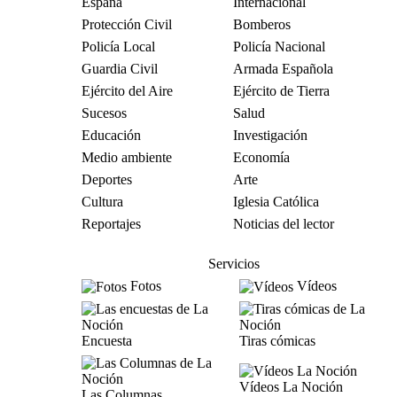
España
Internacional
Protección Civil
Bomberos
Policía Local
Policía Nacional
Guardia Civil
Armada Española
Ejército del Aire
Ejército de Tierra
Sucesos
Salud
Educación
Investigación
Medio ambiente
Economía
Deportes
Arte
Cultura
Iglesia Católica
Reportajes
Noticias del lector
Servicios
Fotos
Vídeos
Encuesta
Tiras cómicas
Vídeos La Noción
Las Columnas