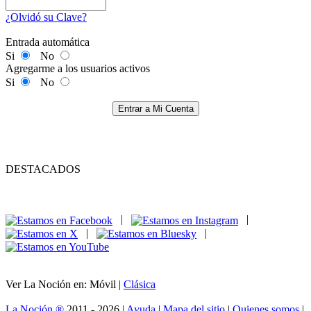
¿Olvidó su Clave?
Entrada automática
Si
No
Agregarme a los usuarios activos
Si
No
Entrar a Mi Cuenta
DESTACADOS
|
|
|
|
Ver La Noción en: Móvil |
Clásica
La Noción ®
2011 - 2026 |
Ayuda
|
Mapa del sitio
|
Quienes somos
|