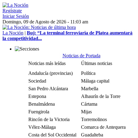
Regístrate
Iniciar Sesión
Domingo, 09 de Agosto de 2026 - 11:03 am
La Noción
|
Buj: “La terminal ferroviaria de Platea aumentará
la competitividad...
Noticias de Portada
Noticias más leídas
Últimas noticias
Andalucía (provincias)
Política
Sociedad
Málaga capital
San Pedro Alcántara
Marbella
Estepona
Alhaurín de la Torre
Benalmádena
Cártama
Fuengirola
Mijas
Rincón de la Victoria
Torremolinos
Vélez-Málaga
Comarca de Antequera
Costa del Sol Occidental
Guadalteba