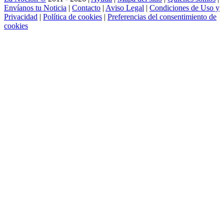
Envíanos tu Noticia
|
Contacto
|
Aviso Legal
|
Condiciones de Uso y
Privacidad
|
Política de cookies
|
Preferencias del consentimiento de
cookies