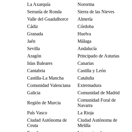
La Axarquía
Nororma
Serranía de Ronda
Sierra de las Nieves
Valle del Guadalhorce
Almería
Cádiz
Córdoba
Granada
Huelva
Jaén
Málaga
Sevilla
Andalucía
Aragón
Principado de Asturias
Islas Baleares
Canarias
Cantabria
Castilla y León
Castilla-La Mancha
Cataluña
Comunidad Valenciana
Extremadura
Galicia
Comunidad de Madrid
Comunidad Foral de
Región de Murcia
Navarra
País Vasco
La Rioja
Ciudad Autónoma de
Ciudad Autónoma de
Ceuta
Melilla