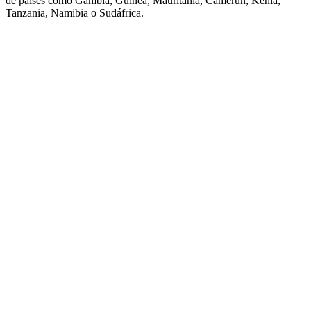
de países como Gambia, Guinea, Mauritania, Camerún, Kenia,
Tanzania, Namibia o Sudáfrica.