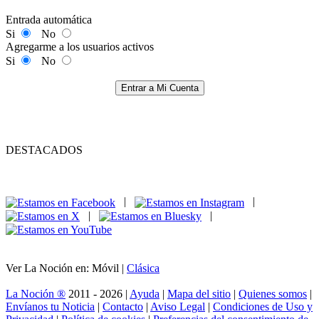
Entrada automática
Si
No
Agregarme a los usuarios activos
Si
No
Entrar a Mi Cuenta
DESTACADOS
|
|
|
|
Ver La Noción en: Móvil |
Clásica
La Noción ®
2011 - 2026 |
Ayuda
|
Mapa del sitio
|
Quienes somos
|
Envíanos tu Noticia
|
Contacto
|
Aviso Legal
|
Condiciones de Uso y