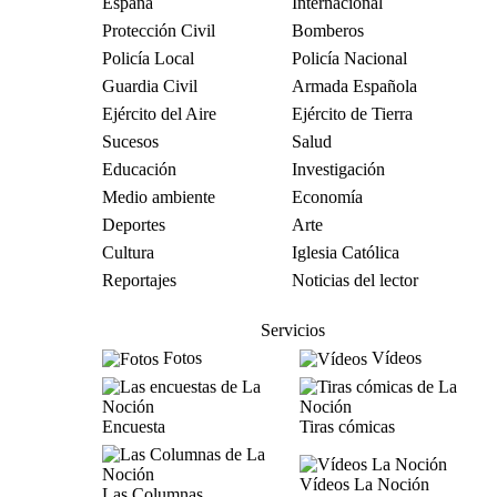
España
Internacional
Protección Civil
Bomberos
Policía Local
Policía Nacional
Guardia Civil
Armada Española
Ejército del Aire
Ejército de Tierra
Sucesos
Salud
Educación
Investigación
Medio ambiente
Economía
Deportes
Arte
Cultura
Iglesia Católica
Reportajes
Noticias del lector
Servicios
Fotos
Vídeos
Encuesta
Tiras cómicas
Vídeos La Noción
Las Columnas