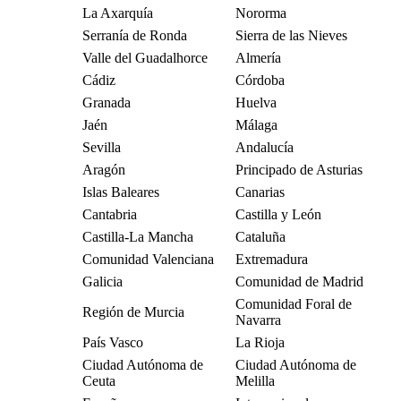
La Axarquía
Nororma
Serranía de Ronda
Sierra de las Nieves
Valle del Guadalhorce
Almería
Cádiz
Córdoba
Granada
Huelva
Jaén
Málaga
Sevilla
Andalucía
Aragón
Principado de Asturias
Islas Baleares
Canarias
Cantabria
Castilla y León
Castilla-La Mancha
Cataluña
Comunidad Valenciana
Extremadura
Galicia
Comunidad de Madrid
Comunidad Foral de
Región de Murcia
Navarra
País Vasco
La Rioja
Ciudad Autónoma de
Ciudad Autónoma de
Ceuta
Melilla