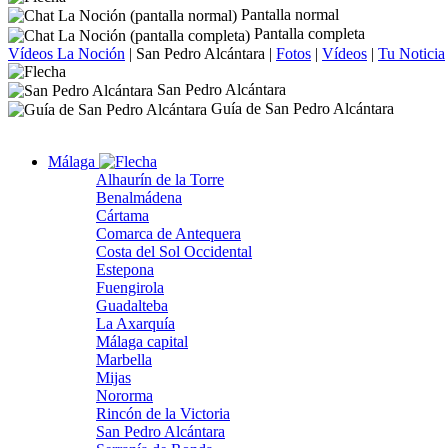
Pantalla normal
Pantalla completa
Vídeos La Noción
|
San Pedro Alcántara
|
Fotos
|
Vídeos
|
Tu Noticia
San Pedro Alcántara
Guía de San Pedro Alcántara
Málaga
Alhaurín de la Torre
Benalmádena
Cártama
Comarca de Antequera
Costa del Sol Occidental
Estepona
Fuengirola
Guadalteba
La Axarquía
Málaga capital
Marbella
Mijas
Nororma
Rincón de la Victoria
San Pedro Alcántara