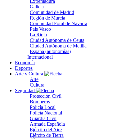
Extremadura
Galicia
Comunidad de Madrid
Región de Murcia
Comunidad Foral de Navarra
País Vasco
La Rioja
Ciudad Autónoma de Ceuta
Ciudad Autónoma de Melilla
España (autonomías)
Internacional
Economía
Deportes
Arte y Cultura
Arte
Cultura
Seguridad
Protección Civil
Bomberos
Policía Local
Policía Nacional
Guardia Civil
Armada Española
Ejército del Aire
Ejército de Tierra