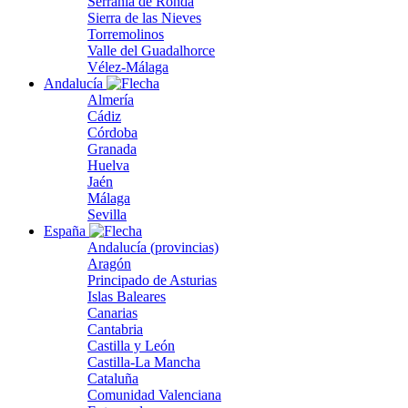
Serranía de Ronda
Sierra de las Nieves
Torremolinos
Valle del Guadalhorce
Vélez-Málaga
Andalucía
Almería
Cádiz
Córdoba
Granada
Huelva
Jaén
Málaga
Sevilla
España
Andalucía (provincias)
Aragón
Principado de Asturias
Islas Baleares
Canarias
Cantabria
Castilla y León
Castilla-La Mancha
Cataluña
Comunidad Valenciana