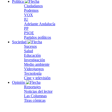
Política
Ciudadanos
Podemos
VOX
IU
Adelante Andalucía
PP
PSOE
Partidos políticos
Sociedad
Sucesos
Salud
Educación
Investigación
Medio ambiente
Videojuegos
Tecnología
Cine y televisión
Opinión
Reportajes
Noticias del lector
Las Columnas
Tiras cómicas