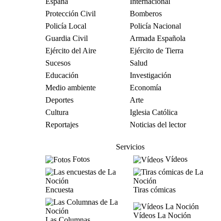
España
Internacional
Protección Civil
Bomberos
Policía Local
Policía Nacional
Guardia Civil
Armada Española
Ejército del Aire
Ejército de Tierra
Sucesos
Salud
Educación
Investigación
Medio ambiente
Economía
Deportes
Arte
Cultura
Iglesia Católica
Reportajes
Noticias del lector
Servicios
Fotos
Vídeos
Encuesta
Tiras cómicas
Vídeos La Noción
Las Columnas