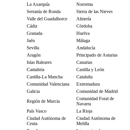
La Axarquía
Nororma
Serranía de Ronda
Sierra de las Nieves
Valle del Guadalhorce
Almería
Cádiz
Córdoba
Granada
Huelva
Jaén
Málaga
Sevilla
Andalucía
Aragón
Principado de Asturias
Islas Baleares
Canarias
Cantabria
Castilla y León
Castilla-La Mancha
Cataluña
Comunidad Valenciana
Extremadura
Galicia
Comunidad de Madrid
Comunidad Foral de
Región de Murcia
Navarra
País Vasco
La Rioja
Ciudad Autónoma de
Ciudad Autónoma de
Ceuta
Melilla