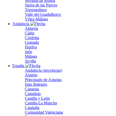
Serranía de Ronda
Sierra de las Nieves
Torremolinos
Valle del Guadalhorce
Vélez-Málaga
Andalucía
Almería
Cádiz
Córdoba
Granada
Huelva
Jaén
Málaga
Sevilla
España
Andalucía (provincias)
Aragón
Principado de Asturias
Islas Baleares
Canarias
Cantabria
Castilla y León
Castilla-La Mancha
Cataluña
Comunidad Valenciana