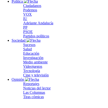
Política
Ciudadanos
Podemos
VOX
IU
Adelante Andalucía
PP
PSOE
Partidos políticos
Sociedad
Sucesos
Salud
Educación
Investigación
Medio ambiente
Videojuegos
Tecnología
Cine y televisión
Opinión
Reportajes
Noticias del lector
Las Columnas
Tiras cómicas