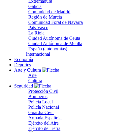
Extremadura
Galicia
Comunidad de Madrid
Región de Murcia
Comunidad Foral de Navarra
País Vasco
La Rioja
Ciudad Autónoma de Ceuta
Ciudad Autónoma de Melilla
España (autonomías)
Internacional
Economía
Deportes
Arte y Cultura
Arte
Cultura
Seguridad
Protección Civil
Bomberos
Policía Local
Policía Nacional
Guardia Civil
Armada Española
Ejército del Aire
Ejército de Tierra