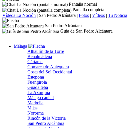
Pantalla normal
Pantalla completa
Vídeos La Noción
|
San Pedro Alcántara
|
Fotos
|
Vídeos
|
Tu Noticia
San Pedro Alcántara
Guía de San Pedro Alcántara
Málaga
Alhaurín de la Torre
Benalmádena
Cártama
Comarca de Antequera
Costa del Sol Occidental
Estepona
Fuengirola
Guadalteba
La Axarquía
Málaga capital
Marbella
Mijas
Nororma
Rincón de la Victoria
San Pedro Alcántara