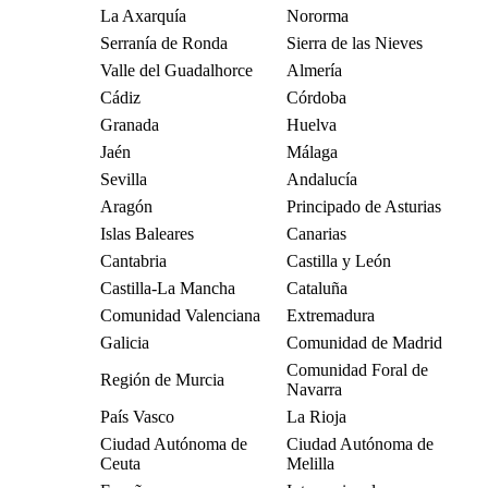
La Axarquía
Nororma
Serranía de Ronda
Sierra de las Nieves
Valle del Guadalhorce
Almería
Cádiz
Córdoba
Granada
Huelva
Jaén
Málaga
Sevilla
Andalucía
Aragón
Principado de Asturias
Islas Baleares
Canarias
Cantabria
Castilla y León
Castilla-La Mancha
Cataluña
Comunidad Valenciana
Extremadura
Galicia
Comunidad de Madrid
Comunidad Foral de
Región de Murcia
Navarra
País Vasco
La Rioja
Ciudad Autónoma de
Ciudad Autónoma de
Ceuta
Melilla