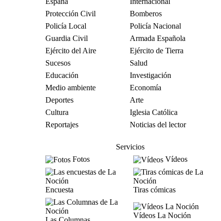
España
Internacional
Protección Civil
Bomberos
Policía Local
Policía Nacional
Guardia Civil
Armada Española
Ejército del Aire
Ejército de Tierra
Sucesos
Salud
Educación
Investigación
Medio ambiente
Economía
Deportes
Arte
Cultura
Iglesia Católica
Reportajes
Noticias del lector
Servicios
Fotos
Vídeos
Encuesta
Tiras cómicas
Vídeos La Noción
Las Columnas