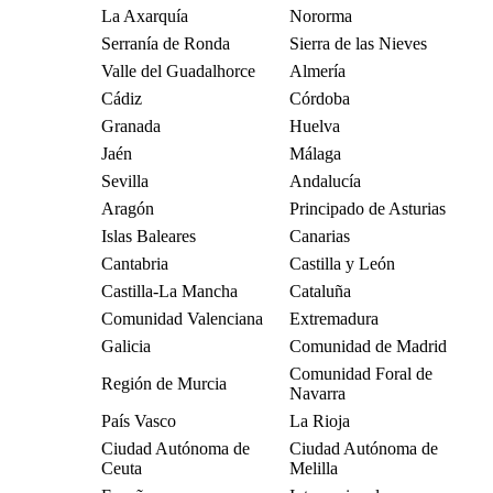
La Axarquía
Nororma
Serranía de Ronda
Sierra de las Nieves
Valle del Guadalhorce
Almería
Cádiz
Córdoba
Granada
Huelva
Jaén
Málaga
Sevilla
Andalucía
Aragón
Principado de Asturias
Islas Baleares
Canarias
Cantabria
Castilla y León
Castilla-La Mancha
Cataluña
Comunidad Valenciana
Extremadura
Galicia
Comunidad de Madrid
Comunidad Foral de
Región de Murcia
Navarra
País Vasco
La Rioja
Ciudad Autónoma de
Ciudad Autónoma de
Ceuta
Melilla