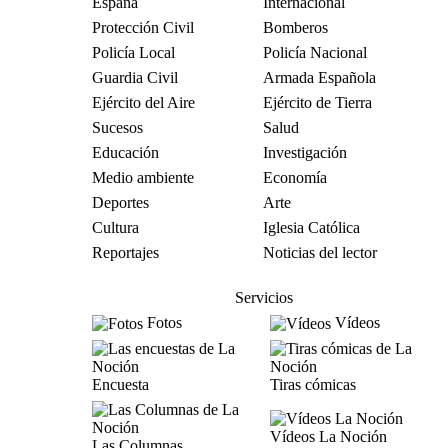
España
Internacional
Protección Civil
Bomberos
Policía Local
Policía Nacional
Guardia Civil
Armada Española
Ejército del Aire
Ejército de Tierra
Sucesos
Salud
Educación
Investigación
Medio ambiente
Economía
Deportes
Arte
Cultura
Iglesia Católica
Reportajes
Noticias del lector
Servicios
Fotos
Vídeos
Encuesta
Tiras cómicas
Vídeos La Noción
Las Columnas