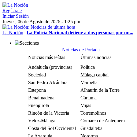
Regístrate
Iniciar Sesión
Jueves, 06 de Agosto de 2026 - 1:25 pm
La Noción
|
La Policía Nacional detiene a dos personas por un...
Noticias de Portada
Noticias más leídas
Últimas noticias
Andalucía (provincias)
Política
Sociedad
Málaga capital
San Pedro Alcántara
Marbella
Estepona
Alhaurín de la Torre
Benalmádena
Cártama
Fuengirola
Mijas
Rincón de la Victoria
Torremolinos
Vélez-Málaga
Comarca de Antequera
Costa del Sol Occidental
Guadalteba
La Axarquía
Nororma