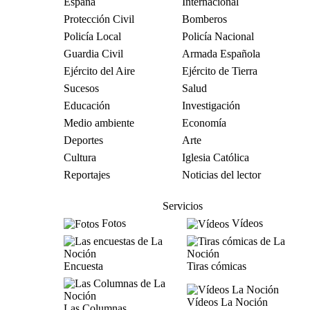
España
Internacional
Protección Civil
Bomberos
Policía Local
Policía Nacional
Guardia Civil
Armada Española
Ejército del Aire
Ejército de Tierra
Sucesos
Salud
Educación
Investigación
Medio ambiente
Economía
Deportes
Arte
Cultura
Iglesia Católica
Reportajes
Noticias del lector
Servicios
Fotos
Vídeos
Encuesta
Tiras cómicas
Vídeos La Noción
Las Columnas