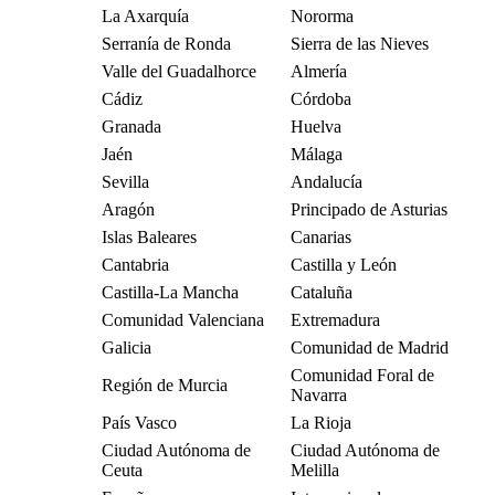
La Axarquía
Nororma
Serranía de Ronda
Sierra de las Nieves
Valle del Guadalhorce
Almería
Cádiz
Córdoba
Granada
Huelva
Jaén
Málaga
Sevilla
Andalucía
Aragón
Principado de Asturias
Islas Baleares
Canarias
Cantabria
Castilla y León
Castilla-La Mancha
Cataluña
Comunidad Valenciana
Extremadura
Galicia
Comunidad de Madrid
Comunidad Foral de
Región de Murcia
Navarra
País Vasco
La Rioja
Ciudad Autónoma de
Ciudad Autónoma de
Ceuta
Melilla