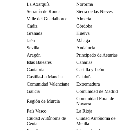
La Axarquía
Nororma
Serranía de Ronda
Sierra de las Nieves
Valle del Guadalhorce
Almería
Cádiz
Córdoba
Granada
Huelva
Jaén
Málaga
Sevilla
Andalucía
Aragón
Principado de Asturias
Islas Baleares
Canarias
Cantabria
Castilla y León
Castilla-La Mancha
Cataluña
Comunidad Valenciana
Extremadura
Galicia
Comunidad de Madrid
Comunidad Foral de
Región de Murcia
Navarra
País Vasco
La Rioja
Ciudad Autónoma de
Ciudad Autónoma de
Ceuta
Melilla