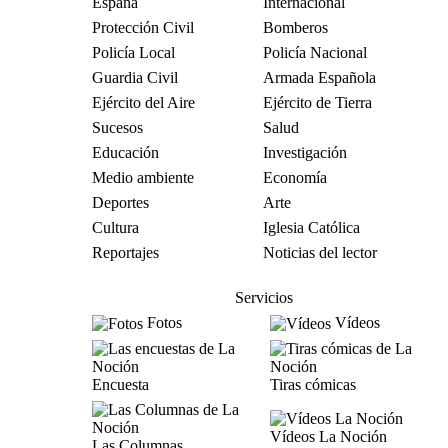
España
Internacional
Protección Civil
Bomberos
Policía Local
Policía Nacional
Guardia Civil
Armada Española
Ejército del Aire
Ejército de Tierra
Sucesos
Salud
Educación
Investigación
Medio ambiente
Economía
Deportes
Arte
Cultura
Iglesia Católica
Reportajes
Noticias del lector
Servicios
Fotos
Vídeos
Encuesta
Tiras cómicas
Vídeos La Noción
Las Columnas