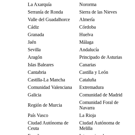
La Axarquía
Nororma
Serranía de Ronda
Sierra de las Nieves
Valle del Guadalhorce
Almería
Cádiz
Córdoba
Granada
Huelva
Jaén
Málaga
Sevilla
Andalucía
Aragón
Principado de Asturias
Islas Baleares
Canarias
Cantabria
Castilla y León
Castilla-La Mancha
Cataluña
Comunidad Valenciana
Extremadura
Galicia
Comunidad de Madrid
Comunidad Foral de
Región de Murcia
Navarra
País Vasco
La Rioja
Ciudad Autónoma de
Ciudad Autónoma de
Ceuta
Melilla