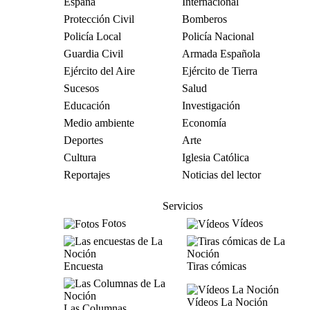
España
Internacional
Protección Civil
Bomberos
Policía Local
Policía Nacional
Guardia Civil
Armada Española
Ejército del Aire
Ejército de Tierra
Sucesos
Salud
Educación
Investigación
Medio ambiente
Economía
Deportes
Arte
Cultura
Iglesia Católica
Reportajes
Noticias del lector
Servicios
Fotos
Vídeos
Encuesta
Tiras cómicas
Vídeos La Noción
Las Columnas