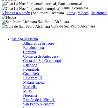
Pantalla normal
Pantalla completa
Vídeos La Noción
|
San Pedro Alcántara
|
Fotos
|
Vídeos
|
Tu Noticia
San Pedro Alcántara
Guía de San Pedro Alcántara
Málaga
Alhaurín de la Torre
Benalmádena
Cártama
Comarca de Antequera
Costa del Sol Occidental
Estepona
Fuengirola
Guadalteba
La Axarquía
Málaga capital
Marbella
Mijas
Nororma
Rincón de la Victoria
San Pedro Alcántara