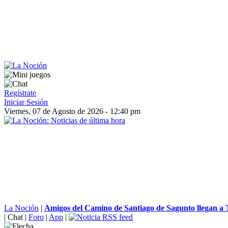
Regístrate
Iniciar Sesión
Viernes, 07 de Agosto de 2026 - 12:40 pm
La Noción
|
Amigos del Camino de Santiago de Sagunto llegan a 
|
Chat
|
Foro
|
App
|