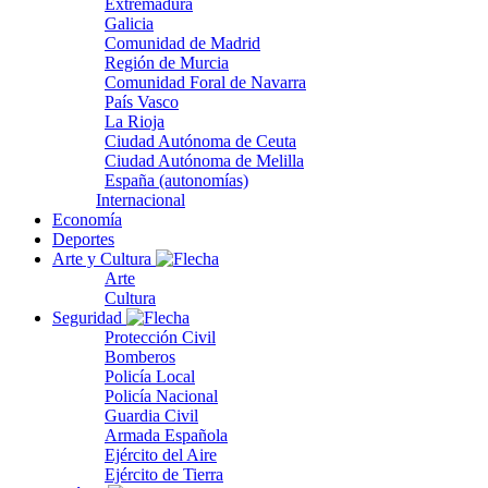
Extremadura
Galicia
Comunidad de Madrid
Región de Murcia
Comunidad Foral de Navarra
País Vasco
La Rioja
Ciudad Autónoma de Ceuta
Ciudad Autónoma de Melilla
España (autonomías)
Internacional
Economía
Deportes
Arte y Cultura
Arte
Cultura
Seguridad
Protección Civil
Bomberos
Policía Local
Policía Nacional
Guardia Civil
Armada Española
Ejército del Aire
Ejército de Tierra