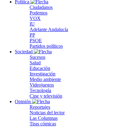
Política
Ciudadanos
Podemos
VOX
IU
Adelante Andalucía
PP
PSOE
Partidos políticos
Sociedad
Sucesos
Salud
Educación
Investigación
Medio ambiente
Videojuegos
Tecnología
Cine y televisión
Opinión
Reportajes
Noticias del lector
Las Columnas
Tiras cómicas