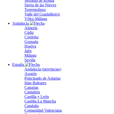
Serranía de Ronda
Sierra de las Nieves
Torremolinos
Valle del Guadalhorce
Vélez-Málaga
Andalucía
Almería
Cádiz
Córdoba
Granada
Huelva
Jaén
Málaga
Sevilla
España
Andalucía (provincias)
Aragón
Principado de Asturias
Islas Baleares
Canarias
Cantabria
Castilla y León
Castilla-La Mancha
Cataluña
Comunidad Valenciana