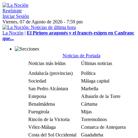
Regístrate
Iniciar Sesión
Viernes, 07 de Agosto de 2026 - 7:59 pm
La Noción
|
El Pirineo aragonés y el francés exigen en Canfranc
que...
Noticias de Portada
Noticias más leídas
Últimas noticias
Andalucía (provincias)
Política
Sociedad
Málaga capital
San Pedro Alcántara
Marbella
Estepona
Alhaurín de la Torre
Benalmádena
Cártama
Fuengirola
Mijas
Rincón de la Victoria
Torremolinos
Vélez-Málaga
Comarca de Antequera
Costa del Sol Occidental
Guadalteba