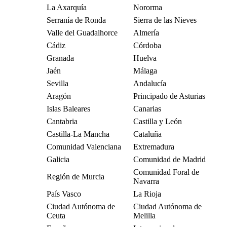
La Axarquía
Nororma
Serranía de Ronda
Sierra de las Nieves
Valle del Guadalhorce
Almería
Cádiz
Córdoba
Granada
Huelva
Jaén
Málaga
Sevilla
Andalucía
Aragón
Principado de Asturias
Islas Baleares
Canarias
Cantabria
Castilla y León
Castilla-La Mancha
Cataluña
Comunidad Valenciana
Extremadura
Galicia
Comunidad de Madrid
Comunidad Foral de
Región de Murcia
Navarra
País Vasco
La Rioja
Ciudad Autónoma de
Ciudad Autónoma de
Ceuta
Melilla