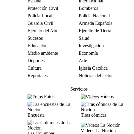
España
Internacional
Protección Civil
Bomberos
Policía Local
Policía Nacional
Guardia Civil
Armada Española
Ejército del Aire
Ejército de Tierra
Sucesos
Salud
Educación
Investigación
Medio ambiente
Economía
Deportes
Arte
Cultura
Iglesia Católica
Reportajes
Noticias del lector
Servicios
Fotos
Vídeos
Encuesta
Tiras cómicas
Vídeos La Noción
Las Columnas