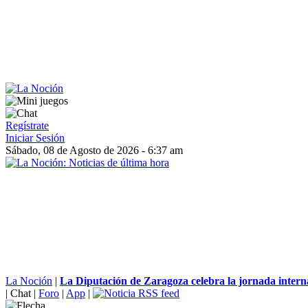
Regístrate
Iniciar Sesión
Sábado, 08 de Agosto de 2026 - 6:37 am
La Noción
|
La Diputación de Zaragoza celebra la jornada interna
|
Chat
|
Foro
|
App
|