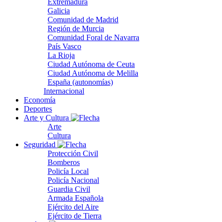
Extremadura
Galicia
Comunidad de Madrid
Región de Murcia
Comunidad Foral de Navarra
País Vasco
La Rioja
Ciudad Autónoma de Ceuta
Ciudad Autónoma de Melilla
España (autonomías)
Internacional
Economía
Deportes
Arte y Cultura
Arte
Cultura
Seguridad
Protección Civil
Bomberos
Policía Local
Policía Nacional
Guardia Civil
Armada Española
Ejército del Aire
Ejército de Tierra