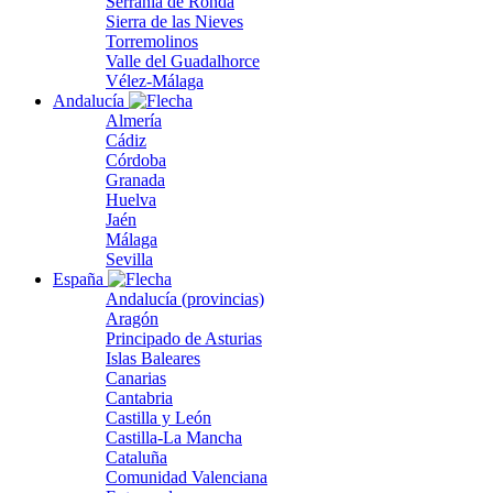
Serranía de Ronda
Sierra de las Nieves
Torremolinos
Valle del Guadalhorce
Vélez-Málaga
Andalucía
Almería
Cádiz
Córdoba
Granada
Huelva
Jaén
Málaga
Sevilla
España
Andalucía (provincias)
Aragón
Principado de Asturias
Islas Baleares
Canarias
Cantabria
Castilla y León
Castilla-La Mancha
Cataluña
Comunidad Valenciana