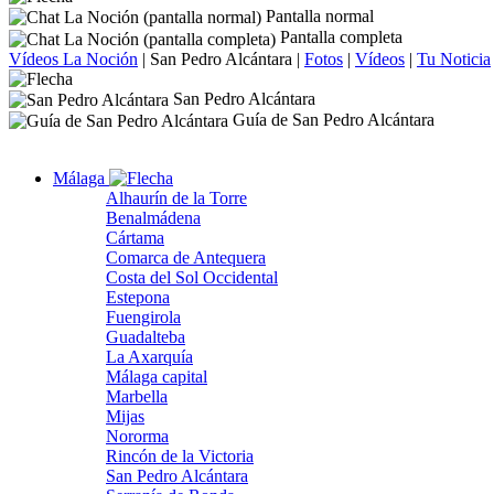
Pantalla normal
Pantalla completa
Vídeos La Noción
|
San Pedro Alcántara
|
Fotos
|
Vídeos
|
Tu Noticia
San Pedro Alcántara
Guía de San Pedro Alcántara
Málaga
Alhaurín de la Torre
Benalmádena
Cártama
Comarca de Antequera
Costa del Sol Occidental
Estepona
Fuengirola
Guadalteba
La Axarquía
Málaga capital
Marbella
Mijas
Nororma
Rincón de la Victoria
San Pedro Alcántara