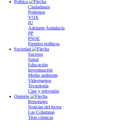
Política
Ciudadanos
Podemos
VOX
IU
Adelante Andalucía
PP
PSOE
Partidos políticos
Sociedad
Sucesos
Salud
Educación
Investigación
Medio ambiente
Videojuegos
Tecnología
Cine y televisión
Opinión
Reportajes
Noticias del lector
Las Columnas
Tiras cómicas