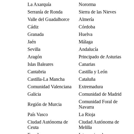
La Axarquía
Nororma
Serranía de Ronda
Sierra de las Nieves
Valle del Guadalhorce
Almería
Cádiz
Córdoba
Granada
Huelva
Jaén
Málaga
Sevilla
Andalucía
Aragón
Principado de Asturias
Islas Baleares
Canarias
Cantabria
Castilla y León
Castilla-La Mancha
Cataluña
Comunidad Valenciana
Extremadura
Galicia
Comunidad de Madrid
Comunidad Foral de
Región de Murcia
Navarra
País Vasco
La Rioja
Ciudad Autónoma de
Ciudad Autónoma de
Ceuta
Melilla