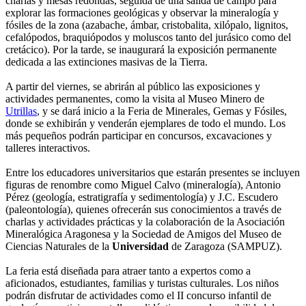
charlas y mesas redondas, seguida de una salida de campo para
explorar las formaciones geológicas y observar la mineralogía y
fósiles de la zona (azabache, ámbar, cristobalita, xilópalo, lignitos,
cefalópodos, braquiópodos y moluscos tanto del jurásico como del
cretácico). Por la tarde, se inaugurará la exposición permanente
dedicada a las extinciones masivas de la Tierra.
A partir del viernes, se abrirán al público las exposiciones y
actividades permanentes, como la visita al Museo Minero de
Utrillas
, y se dará inicio a la Feria de Minerales, Gemas y Fósiles,
donde se exhibirán y venderán ejemplares de todo el mundo. Los
más pequeños podrán participar en concursos, excavaciones y
talleres interactivos.
Entre los educadores universitarios que estarán presentes se incluyen
figuras de renombre como Miguel Calvo (mineralogía), Antonio
Pérez (geología, estratigrafía y sedimentología) y J.C. Escudero
(paleontología), quienes ofrecerán sus conocimientos a través de
charlas y actividades prácticas y la colaboración de la Asociación
Mineralógica Aragonesa y la Sociedad de Amigos del Museo de
Ciencias Naturales de la
Universidad
de Zaragoza (SAMPUZ).
La feria está diseñada para atraer tanto a expertos como a
aficionados, estudiantes, familias y turistas culturales. Los niños
podrán disfrutar de actividades como el II concurso infantil de