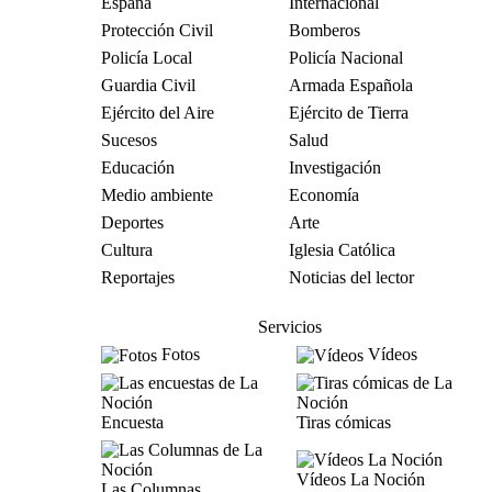
España
Internacional
Protección Civil
Bomberos
Policía Local
Policía Nacional
Guardia Civil
Armada Española
Ejército del Aire
Ejército de Tierra
Sucesos
Salud
Educación
Investigación
Medio ambiente
Economía
Deportes
Arte
Cultura
Iglesia Católica
Reportajes
Noticias del lector
Servicios
Fotos
Vídeos
Encuesta
Tiras cómicas
Vídeos La Noción
Las Columnas