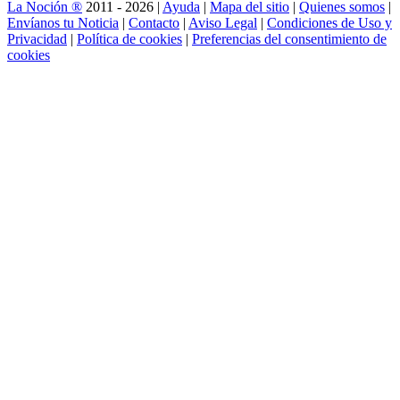
La Noción ®
2011 - 2026 |
Ayuda
|
Mapa del sitio
|
Quienes somos
|
Envíanos tu Noticia
|
Contacto
|
Aviso Legal
|
Condiciones de Uso y
Privacidad
|
Política de cookies
|
Preferencias del consentimiento de
cookies