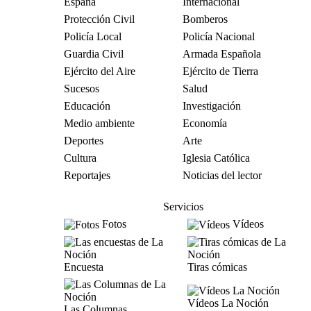
España
Internacional
Protección Civil
Bomberos
Policía Local
Policía Nacional
Guardia Civil
Armada Española
Ejército del Aire
Ejército de Tierra
Sucesos
Salud
Educación
Investigación
Medio ambiente
Economía
Deportes
Arte
Cultura
Iglesia Católica
Reportajes
Noticias del lector
Servicios
Fotos
Vídeos
Encuesta
Tiras cómicas
Vídeos La Noción
Las Columnas