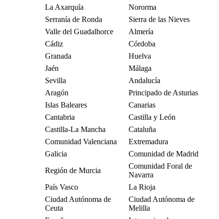
La Axarquía
Nororma
Serranía de Ronda
Sierra de las Nieves
Valle del Guadalhorce
Almería
Cádiz
Córdoba
Granada
Huelva
Jaén
Málaga
Sevilla
Andalucía
Aragón
Principado de Asturias
Islas Baleares
Canarias
Cantabria
Castilla y León
Castilla-La Mancha
Cataluña
Comunidad Valenciana
Extremadura
Galicia
Comunidad de Madrid
Comunidad Foral de
Región de Murcia
Navarra
País Vasco
La Rioja
Ciudad Autónoma de
Ciudad Autónoma de
Ceuta
Melilla