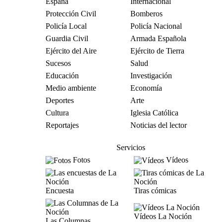
España
Internacional
Protección Civil
Bomberos
Policía Local
Policía Nacional
Guardia Civil
Armada Española
Ejército del Aire
Ejército de Tierra
Sucesos
Salud
Educación
Investigación
Medio ambiente
Economía
Deportes
Arte
Cultura
Iglesia Católica
Reportajes
Noticias del lector
Servicios
Fotos
Vídeos
Encuesta
Tiras cómicas
Vídeos La Noción
Las Columnas