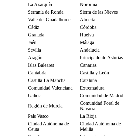
La Axarquía
Nororma
Serranía de Ronda
Sierra de las Nieves
Valle del Guadalhorce
Almería
Cádiz
Córdoba
Granada
Huelva
Jaén
Málaga
Sevilla
Andalucía
Aragón
Principado de Asturias
Islas Baleares
Canarias
Cantabria
Castilla y León
Castilla-La Mancha
Cataluña
Comunidad Valenciana
Extremadura
Galicia
Comunidad de Madrid
Comunidad Foral de
Región de Murcia
Navarra
País Vasco
La Rioja
Ciudad Autónoma de
Ciudad Autónoma de
Ceuta
Melilla