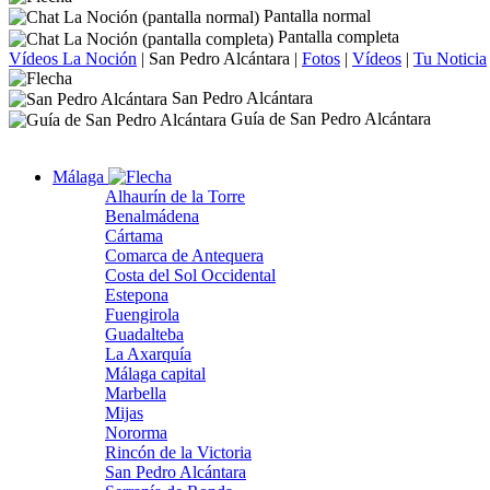
Pantalla normal
Pantalla completa
Vídeos La Noción
|
San Pedro Alcántara
|
Fotos
|
Vídeos
|
Tu Noticia
San Pedro Alcántara
Guía de San Pedro Alcántara
Málaga
Alhaurín de la Torre
Benalmádena
Cártama
Comarca de Antequera
Costa del Sol Occidental
Estepona
Fuengirola
Guadalteba
La Axarquía
Málaga capital
Marbella
Mijas
Nororma
Rincón de la Victoria
San Pedro Alcántara