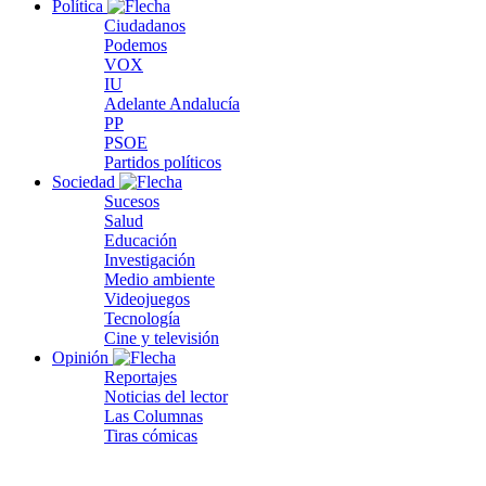
Política
Ciudadanos
Podemos
VOX
IU
Adelante Andalucía
PP
PSOE
Partidos políticos
Sociedad
Sucesos
Salud
Educación
Investigación
Medio ambiente
Videojuegos
Tecnología
Cine y televisión
Opinión
Reportajes
Noticias del lector
Las Columnas
Tiras cómicas