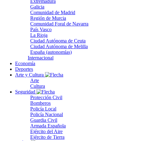
Extremadura
Galicia
Comunidad de Madrid
Región de Murcia
Comunidad Foral de Navarra
País Vasco
La Rioja
Ciudad Autónoma de Ceuta
Ciudad Autónoma de Melilla
España (autonomías)
Internacional
Economía
Deportes
Arte y Cultura
Arte
Cultura
Seguridad
Protección Civil
Bomberos
Policía Local
Policía Nacional
Guardia Civil
Armada Española
Ejército del Aire
Ejército de Tierra