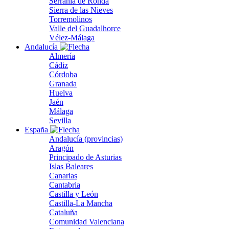
Serranía de Ronda
Sierra de las Nieves
Torremolinos
Valle del Guadalhorce
Vélez-Málaga
Andalucía
Almería
Cádiz
Córdoba
Granada
Huelva
Jaén
Málaga
Sevilla
España
Andalucía (provincias)
Aragón
Principado de Asturias
Islas Baleares
Canarias
Cantabria
Castilla y León
Castilla-La Mancha
Cataluña
Comunidad Valenciana