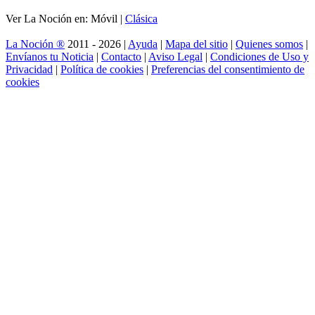
Ver La Noción en: Móvil |
Clásica
La Noción ®
2011 - 2026 |
Ayuda
|
Mapa del sitio
|
Quienes somos
|
Envíanos tu Noticia
|
Contacto
|
Aviso Legal
|
Condiciones de Uso y
Privacidad
|
Política de cookies
|
Preferencias del consentimiento de
cookies