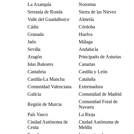
La Axarquía
Nororma
Serranía de Ronda
Sierra de las Nieves
Valle del Guadalhorce
Almería
Cádiz
Córdoba
Granada
Huelva
Jaén
Málaga
Sevilla
Andalucía
Aragón
Principado de Asturias
Islas Baleares
Canarias
Cantabria
Castilla y León
Castilla-La Mancha
Cataluña
Comunidad Valenciana
Extremadura
Galicia
Comunidad de Madrid
Comunidad Foral de
Región de Murcia
Navarra
País Vasco
La Rioja
Ciudad Autónoma de
Ciudad Autónoma de
Ceuta
Melilla