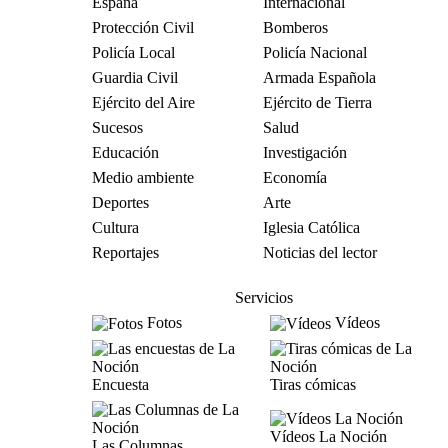
España
Internacional
Protección Civil
Bomberos
Policía Local
Policía Nacional
Guardia Civil
Armada Española
Ejército del Aire
Ejército de Tierra
Sucesos
Salud
Educación
Investigación
Medio ambiente
Economía
Deportes
Arte
Cultura
Iglesia Católica
Reportajes
Noticias del lector
Servicios
Fotos
Vídeos
Encuesta
Tiras cómicas
Vídeos La Noción
Las Columnas