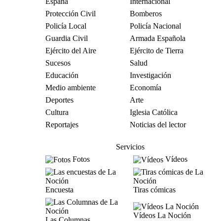
España
Internacional
Protección Civil
Bomberos
Policía Local
Policía Nacional
Guardia Civil
Armada Española
Ejército del Aire
Ejército de Tierra
Sucesos
Salud
Educación
Investigación
Medio ambiente
Economía
Deportes
Arte
Cultura
Iglesia Católica
Reportajes
Noticias del lector
Servicios
Fotos
Vídeos
Encuesta
Tiras cómicas
Vídeos La Noción
Las Columnas