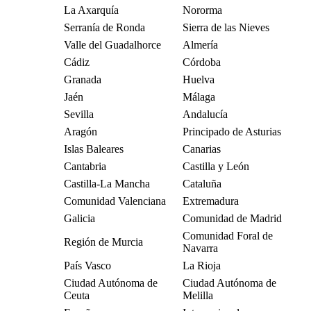
La Axarquía
Nororma
Serranía de Ronda
Sierra de las Nieves
Valle del Guadalhorce
Almería
Cádiz
Córdoba
Granada
Huelva
Jaén
Málaga
Sevilla
Andalucía
Aragón
Principado de Asturias
Islas Baleares
Canarias
Cantabria
Castilla y León
Castilla-La Mancha
Cataluña
Comunidad Valenciana
Extremadura
Galicia
Comunidad de Madrid
Comunidad Foral de
Región de Murcia
Navarra
País Vasco
La Rioja
Ciudad Autónoma de
Ciudad Autónoma de
Ceuta
Melilla