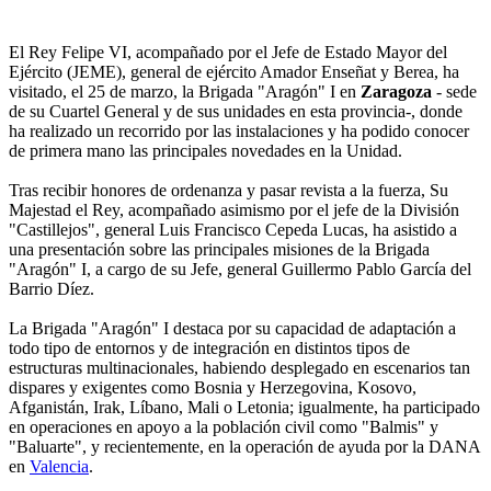
El Rey Felipe VI, acompañado por el Jefe de Estado Mayor del
Ejército (JEME), general de ejército Amador Enseñat y Berea, ha
visitado, el 25 de marzo, la Brigada "Aragón" I en
Zaragoza
- sede
de su Cuartel General y de sus unidades en esta provincia-, donde
ha realizado un recorrido por las instalaciones y ha podido conocer
de primera mano las principales novedades en la Unidad.
Tras recibir honores de ordenanza y pasar revista a la fuerza, Su
Majestad el Rey, acompañado asimismo por el jefe de la División
"Castillejos", general Luis Francisco Cepeda Lucas, ha asistido a
una presentación sobre las principales misiones de la Brigada
"Aragón" I, a cargo de su Jefe, general Guillermo Pablo García del
Barrio Díez.
La Brigada "Aragón" I destaca por su capacidad de adaptación a
todo tipo de entornos y de integración en distintos tipos de
estructuras multinacionales, habiendo desplegado en escenarios tan
dispares y exigentes como Bosnia y Herzegovina, Kosovo,
Afganistán, Irak, Líbano, Mali o Letonia; igualmente, ha participado
en operaciones en apoyo a la población civil como "Balmis" y
"Baluarte", y recientemente, en la operación de ayuda por la DANA
en
Valencia
.