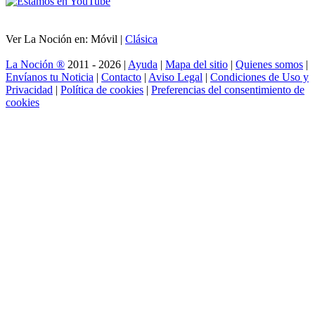
Ver La Noción en: Móvil |
Clásica
La Noción ®
2011 - 2026 |
Ayuda
|
Mapa del sitio
|
Quienes somos
|
Envíanos tu Noticia
|
Contacto
|
Aviso Legal
|
Condiciones de Uso y
Privacidad
|
Política de cookies
|
Preferencias del consentimiento de
cookies