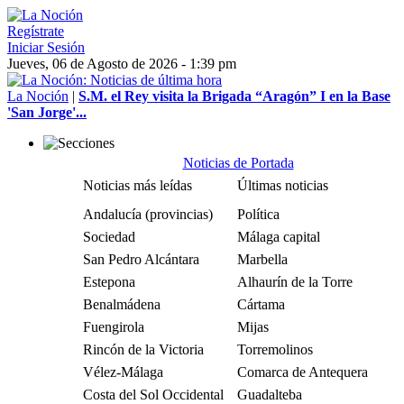
Regístrate
Iniciar Sesión
Jueves, 06 de Agosto de 2026 - 1:39 pm
La Noción
|
S.M. el Rey visita la Brigada “Aragón” I en la Base
'San Jorge'...
Noticias de Portada
Noticias más leídas
Últimas noticias
Andalucía (provincias)
Política
Sociedad
Málaga capital
San Pedro Alcántara
Marbella
Estepona
Alhaurín de la Torre
Benalmádena
Cártama
Fuengirola
Mijas
Rincón de la Victoria
Torremolinos
Vélez-Málaga
Comarca de Antequera
Costa del Sol Occidental
Guadalteba