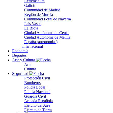
Extremadura
Galicia
Comunidad de Madrid
Región de Murcia
Comunidad Foral de Navarra
País Vasco
La Rioja
Ciudad Autónoma de Ceuta
Ciudad Autónoma de Melilla
España (autonomías)
Internacional
Economía
Deportes
Arte y Cultura
Arte
Cultura
Seguridad
Protección Civil
Bomberos
Policía Local
Policía Nacional
Guardia Civil
Armada Española
Ejército del Aire
Ejército de Tierra