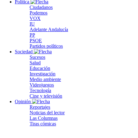
Política
Ciudadanos
Podemos
VOX
IU
Adelante Andalucía
PP
PSOE
Partidos políticos
Sociedad
Sucesos
Salud
Educación
Investigación
Medio ambiente
Videojuegos
Tecnología
Cine y televisión
Opinión
Reportajes
Noticias del lector
Las Columnas
Tiras cómicas