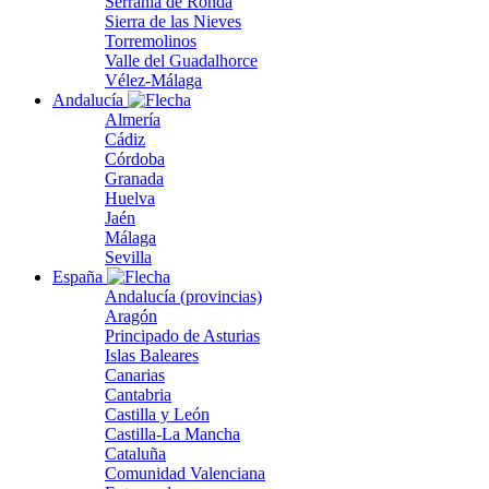
Serranía de Ronda
Sierra de las Nieves
Torremolinos
Valle del Guadalhorce
Vélez-Málaga
Andalucía
Almería
Cádiz
Córdoba
Granada
Huelva
Jaén
Málaga
Sevilla
España
Andalucía (provincias)
Aragón
Principado de Asturias
Islas Baleares
Canarias
Cantabria
Castilla y León
Castilla-La Mancha
Cataluña
Comunidad Valenciana