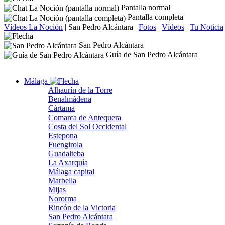
Pantalla normal
Pantalla completa
Vídeos La Noción
|
San Pedro Alcántara
|
Fotos
|
Vídeos
|
Tu Noticia
San Pedro Alcántara
Guía de San Pedro Alcántara
Málaga
Alhaurín de la Torre
Benalmádena
Cártama
Comarca de Antequera
Costa del Sol Occidental
Estepona
Fuengirola
Guadalteba
La Axarquía
Málaga capital
Marbella
Mijas
Nororma
Rincón de la Victoria
San Pedro Alcántara