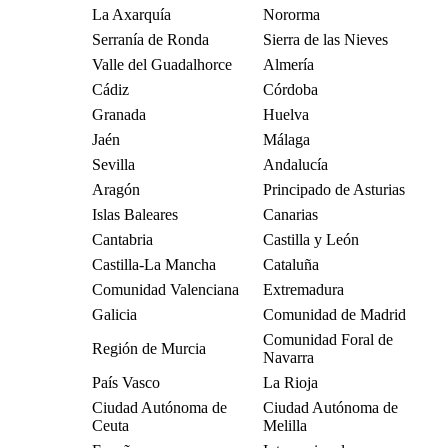
La Axarquía
Nororma
Serranía de Ronda
Sierra de las Nieves
Valle del Guadalhorce
Almería
Cádiz
Córdoba
Granada
Huelva
Jaén
Málaga
Sevilla
Andalucía
Aragón
Principado de Asturias
Islas Baleares
Canarias
Cantabria
Castilla y León
Castilla-La Mancha
Cataluña
Comunidad Valenciana
Extremadura
Galicia
Comunidad de Madrid
Comunidad Foral de
Región de Murcia
Navarra
País Vasco
La Rioja
Ciudad Autónoma de
Ciudad Autónoma de
Ceuta
Melilla