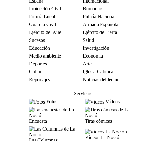
España
Internacional
Protección Civil
Bomberos
Policía Local
Policía Nacional
Guardia Civil
Armada Española
Ejército del Aire
Ejército de Tierra
Sucesos
Salud
Educación
Investigación
Medio ambiente
Economía
Deportes
Arte
Cultura
Iglesia Católica
Reportajes
Noticias del lector
Servicios
Fotos
Vídeos
Encuesta
Tiras cómicas
Vídeos La Noción
Las Columnas