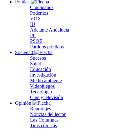
Política
Ciudadanos
Podemos
VOX
IU
Adelante Andalucía
PP
PSOE
Partidos políticos
Sociedad
Sucesos
Salud
Educación
Investigación
Medio ambiente
Videojuegos
Tecnología
Cine y televisión
Opinión
Reportajes
Noticias del lector
Las Columnas
Tiras cómicas