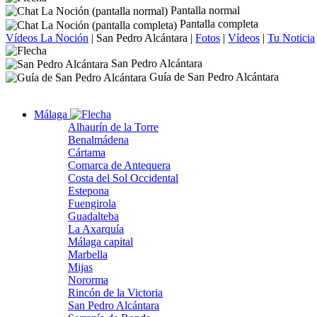
Pantalla normal
Pantalla completa
Vídeos La Noción
|
San Pedro Alcántara
|
Fotos
|
Vídeos
|
Tu Noticia
San Pedro Alcántara
Guía de San Pedro Alcántara
Málaga
Alhaurín de la Torre
Benalmádena
Cártama
Comarca de Antequera
Costa del Sol Occidental
Estepona
Fuengirola
Guadalteba
La Axarquía
Málaga capital
Marbella
Mijas
Nororma
Rincón de la Victoria
San Pedro Alcántara