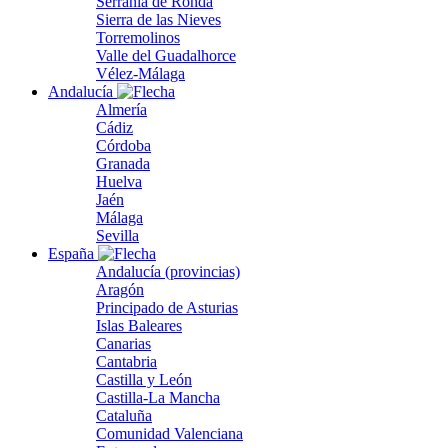
Serranía de Ronda
Sierra de las Nieves
Torremolinos
Valle del Guadalhorce
Vélez-Málaga
Andalucía
Almería
Cádiz
Córdoba
Granada
Huelva
Jaén
Málaga
Sevilla
España
Andalucía (provincias)
Aragón
Principado de Asturias
Islas Baleares
Canarias
Cantabria
Castilla y León
Castilla-La Mancha
Cataluña
Comunidad Valenciana