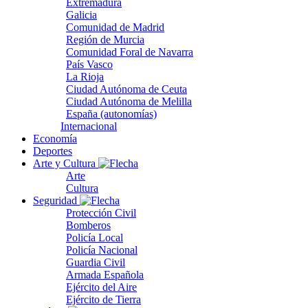
Extremadura
Galicia
Comunidad de Madrid
Región de Murcia
Comunidad Foral de Navarra
País Vasco
La Rioja
Ciudad Autónoma de Ceuta
Ciudad Autónoma de Melilla
España (autonomías)
Internacional
Economía
Deportes
Arte y Cultura
Arte
Cultura
Seguridad
Protección Civil
Bomberos
Policía Local
Policía Nacional
Guardia Civil
Armada Española
Ejército del Aire
Ejército de Tierra