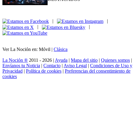
|
|
|
|
Ver La Noción en: Móvil |
Clásica
La Noción ®
2011 - 2026 |
Ayuda
|
Mapa del sitio
|
Quienes somos
|
Envíanos tu Noticia
|
Contacto
|
Aviso Legal
|
Condiciones de Uso y
Privacidad
|
Política de cookies
|
Preferencias del consentimiento de
cookies