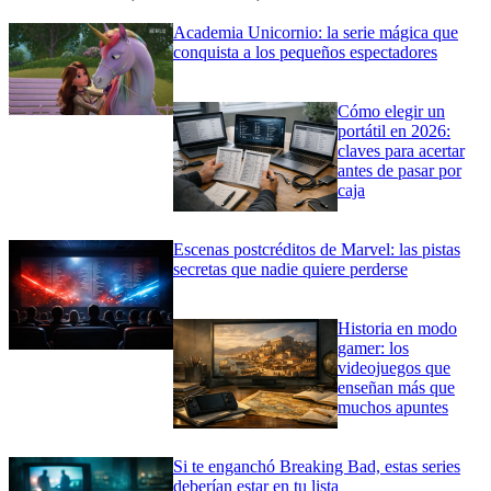
Academia Unicornio: la serie mágica que
conquista a los pequeños espectadores
Cómo elegir un
portátil en 2026:
claves para acertar
antes de pasar por
caja
Escenas postcréditos de Marvel: las pistas
secretas que nadie quiere perderse
Historia en modo
gamer: los
videojuegos que
enseñan más que
muchos apuntes
Si te enganchó Breaking Bad, estas series
deberían estar en tu lista