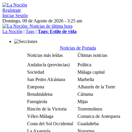
Regístrate
Iniciar Sesión
Domingo, 09 de Agosto de 2026 - 3:25 am
La Noción
|
Tags
|
Tags: Estilo de vida
Noticias de Portada
Noticias más leídas
Últimas noticias
Andalucía (provincias)
Política
Sociedad
Málaga capital
San Pedro Alcántara
Marbella
Estepona
Alhaurín de la Torre
Benalmádena
Cártama
Fuengirola
Mijas
Rincón de la Victoria
Torremolinos
Vélez-Málaga
Comarca de Antequera
Costa del Sol Occidental
Guadalteba
La Axarquía
Nororma