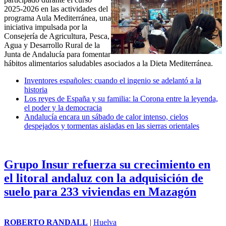
2025-2026 en las actividades del
programa Aula Mediterránea, una
iniciativa impulsada por la
Consejería de Agricultura, Pesca,
Agua y Desarrollo Rural de la
Junta de Andalucía para fomentar
hábitos alimentarios saludables asociados a la Dieta Mediterránea.
Inventores españoles: cuando el ingenio se adelantó a la
historia
Los reyes de España y su familia: la Corona entre la leyenda,
el poder y la democracia
Andalucía encara un sábado de calor intenso, cielos
despejados y tormentas aisladas en las sierras orientales
Grupo Insur refuerza su crecimiento en
el litoral andaluz con la adquisición de
suelo para 233 viviendas en Mazagón
ROBERTO RANDALL
|
Huelva