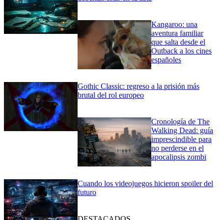
Kangaroo: una
aventura familiar
que salta desde el
Outback a los cines
españoles
Gothic Classic: regreso a la prisión más
brutal del rol europeo
Cronología de The
Walking Dead: guía
imprescindible para
no perderse en el
apocalipsis zombi
Cuando los videojuegos hicieron spoiler del
futuro
DESTACADOS