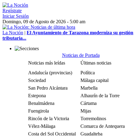
Regístrate
Iniciar Sesión
Domingo, 09 de Agosto de 2026 - 5:00 am
La Noción
|
El Ayuntamiento de Tarazona moderniza su gestión
tributaria...
Noticias de Portada
Noticias más leídas
Últimas noticias
Andalucía (provincias)
Política
Sociedad
Málaga capital
San Pedro Alcántara
Marbella
Estepona
Alhaurín de la Torre
Benalmádena
Cártama
Fuengirola
Mijas
Rincón de la Victoria
Torremolinos
Vélez-Málaga
Comarca de Antequera
Costa del Sol Occidental
Guadalteba