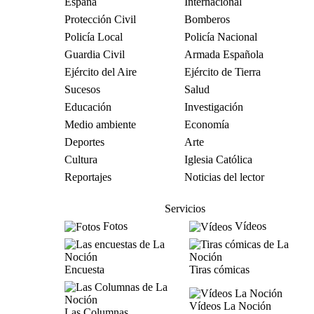
España
Internacional
Protección Civil
Bomberos
Policía Local
Policía Nacional
Guardia Civil
Armada Española
Ejército del Aire
Ejército de Tierra
Sucesos
Salud
Educación
Investigación
Medio ambiente
Economía
Deportes
Arte
Cultura
Iglesia Católica
Reportajes
Noticias del lector
Servicios
Fotos
Vídeos
Encuesta
Tiras cómicas
Vídeos La Noción
Las Columnas