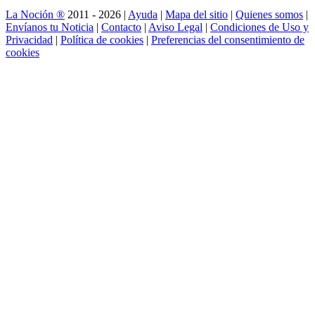
La Noción ®
2011 - 2026 |
Ayuda
|
Mapa del sitio
|
Quienes somos
|
Envíanos tu Noticia
|
Contacto
|
Aviso Legal
|
Condiciones de Uso y
Privacidad
|
Política de cookies
|
Preferencias del consentimiento de
cookies