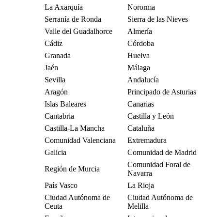
La Axarquía
Nororma
Serranía de Ronda
Sierra de las Nieves
Valle del Guadalhorce
Almería
Cádiz
Córdoba
Granada
Huelva
Jaén
Málaga
Sevilla
Andalucía
Aragón
Principado de Asturias
Islas Baleares
Canarias
Cantabria
Castilla y León
Castilla-La Mancha
Cataluña
Comunidad Valenciana
Extremadura
Galicia
Comunidad de Madrid
Comunidad Foral de
Región de Murcia
Navarra
País Vasco
La Rioja
Ciudad Autónoma de
Ciudad Autónoma de
Ceuta
Melilla