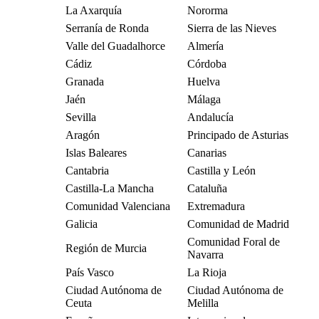
La Axarquía
Nororma
Serranía de Ronda
Sierra de las Nieves
Valle del Guadalhorce
Almería
Cádiz
Córdoba
Granada
Huelva
Jaén
Málaga
Sevilla
Andalucía
Aragón
Principado de Asturias
Islas Baleares
Canarias
Cantabria
Castilla y León
Castilla-La Mancha
Cataluña
Comunidad Valenciana
Extremadura
Galicia
Comunidad de Madrid
Comunidad Foral de
Región de Murcia
Navarra
País Vasco
La Rioja
Ciudad Autónoma de
Ciudad Autónoma de
Ceuta
Melilla