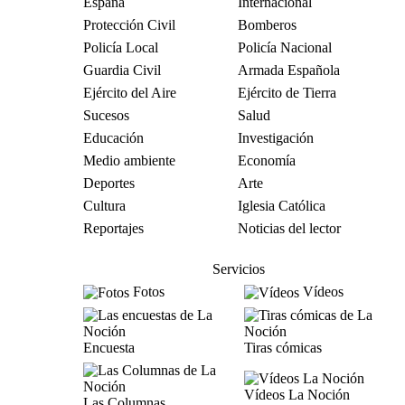
España
Internacional
Protección Civil
Bomberos
Policía Local
Policía Nacional
Guardia Civil
Armada Española
Ejército del Aire
Ejército de Tierra
Sucesos
Salud
Educación
Investigación
Medio ambiente
Economía
Deportes
Arte
Cultura
Iglesia Católica
Reportajes
Noticias del lector
Servicios
Fotos
Vídeos
Encuesta
Tiras cómicas
Vídeos La Noción
Las Columnas