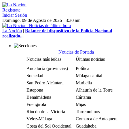
Regístrate
Iniciar Sesión
Domingo, 09 de Agosto de 2026 - 3:30 am
La Noción
|
Balance del dispositivo de la Policía Nacional
realizado...
Noticias de Portada
Noticias más leídas
Últimas noticias
Andalucía (provincias)
Política
Sociedad
Málaga capital
San Pedro Alcántara
Marbella
Estepona
Alhaurín de la Torre
Benalmádena
Cártama
Fuengirola
Mijas
Rincón de la Victoria
Torremolinos
Vélez-Málaga
Comarca de Antequera
Costa del Sol Occidental
Guadalteba