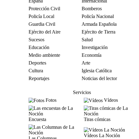
España
Internacional
Protección Civil
Bomberos
Policía Local
Policía Nacional
Guardia Civil
Armada Española
Ejército del Aire
Ejército de Tierra
Sucesos
Salud
Educación
Investigación
Medio ambiente
Economía
Deportes
Arte
Cultura
Iglesia Católica
Reportajes
Noticias del lector
Servicios
Fotos
Vídeos
Encuesta
Tiras cómicas
Vídeos La Noción
Las Columnas