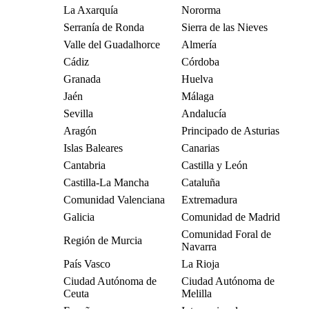
La Axarquía
Nororma
Serranía de Ronda
Sierra de las Nieves
Valle del Guadalhorce
Almería
Cádiz
Córdoba
Granada
Huelva
Jaén
Málaga
Sevilla
Andalucía
Aragón
Principado de Asturias
Islas Baleares
Canarias
Cantabria
Castilla y León
Castilla-La Mancha
Cataluña
Comunidad Valenciana
Extremadura
Galicia
Comunidad de Madrid
Comunidad Foral de
Región de Murcia
Navarra
País Vasco
La Rioja
Ciudad Autónoma de
Ciudad Autónoma de
Ceuta
Melilla