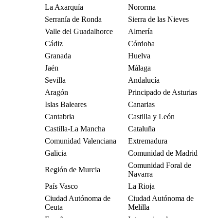
La Axarquía
Nororma
Serranía de Ronda
Sierra de las Nieves
Valle del Guadalhorce
Almería
Cádiz
Córdoba
Granada
Huelva
Jaén
Málaga
Sevilla
Andalucía
Aragón
Principado de Asturias
Islas Baleares
Canarias
Cantabria
Castilla y León
Castilla-La Mancha
Cataluña
Comunidad Valenciana
Extremadura
Galicia
Comunidad de Madrid
Comunidad Foral de
Región de Murcia
Navarra
País Vasco
La Rioja
Ciudad Autónoma de
Ciudad Autónoma de
Ceuta
Melilla