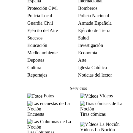
España
Internacional
Protección Civil
Bomberos
Policía Local
Policía Nacional
Guardia Civil
Armada Española
Ejército del Aire
Ejército de Tierra
Sucesos
Salud
Educación
Investigación
Medio ambiente
Economía
Deportes
Arte
Cultura
Iglesia Católica
Reportajes
Noticias del lector
Servicios
Fotos
Vídeos
Encuesta
Tiras cómicas
Vídeos La Noción
Las Columnas