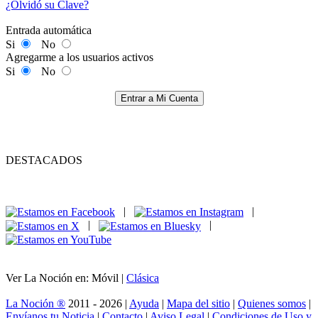
¿Olvidó su Clave?
Entrada automática
Si
No
Agregarme a los usuarios activos
Si
No
Entrar a Mi Cuenta
DESTACADOS
|
|
|
|
Ver La Noción en: Móvil |
Clásica
La Noción ®
2011 - 2026 |
Ayuda
|
Mapa del sitio
|
Quienes somos
|
Envíanos tu Noticia
|
Contacto
|
Aviso Legal
|
Condiciones de Uso y