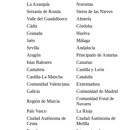
La Axarquía
Nororma
Serranía de Ronda
Sierra de las Nieves
Valle del Guadalhorce
Almería
Cádiz
Córdoba
Granada
Huelva
Jaén
Málaga
Sevilla
Andalucía
Aragón
Principado de Asturias
Islas Baleares
Canarias
Cantabria
Castilla y León
Castilla-La Mancha
Cataluña
Comunidad Valenciana
Extremadura
Galicia
Comunidad de Madrid
Comunidad Foral de
Región de Murcia
Navarra
País Vasco
La Rioja
Ciudad Autónoma de
Ciudad Autónoma de
Ceuta
Melilla