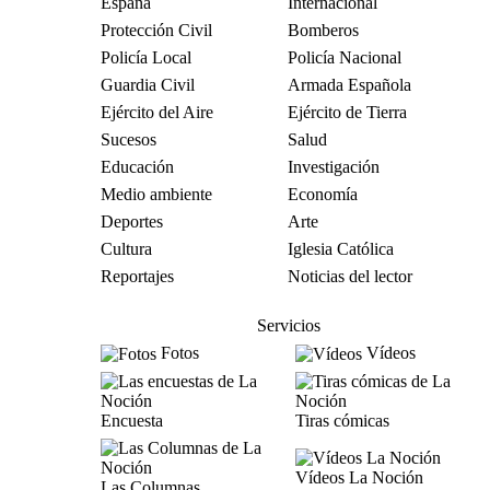
España
Internacional
Protección Civil
Bomberos
Policía Local
Policía Nacional
Guardia Civil
Armada Española
Ejército del Aire
Ejército de Tierra
Sucesos
Salud
Educación
Investigación
Medio ambiente
Economía
Deportes
Arte
Cultura
Iglesia Católica
Reportajes
Noticias del lector
Servicios
Fotos
Vídeos
Encuesta
Tiras cómicas
Vídeos La Noción
Las Columnas