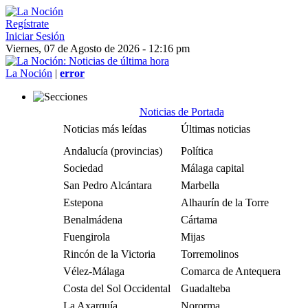
Regístrate
Iniciar Sesión
Viernes, 07 de Agosto de 2026 - 12:16 pm
La Noción
|
error
Noticias de Portada
Noticias más leídas
Últimas noticias
Andalucía (provincias)
Política
Sociedad
Málaga capital
San Pedro Alcántara
Marbella
Estepona
Alhaurín de la Torre
Benalmádena
Cártama
Fuengirola
Mijas
Rincón de la Victoria
Torremolinos
Vélez-Málaga
Comarca de Antequera
Costa del Sol Occidental
Guadalteba
La Axarquía
Nororma