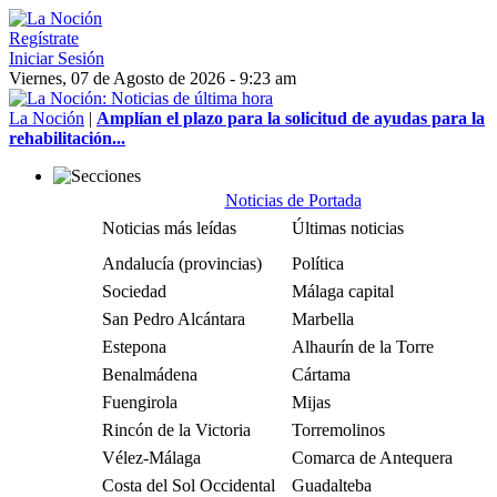
Regístrate
Iniciar Sesión
Viernes, 07 de Agosto de 2026 - 9:23 am
La Noción
|
Amplían el plazo para la solicitud de ayudas para la
rehabilitación...
Noticias de Portada
Noticias más leídas
Últimas noticias
Andalucía (provincias)
Política
Sociedad
Málaga capital
San Pedro Alcántara
Marbella
Estepona
Alhaurín de la Torre
Benalmádena
Cártama
Fuengirola
Mijas
Rincón de la Victoria
Torremolinos
Vélez-Málaga
Comarca de Antequera
Costa del Sol Occidental
Guadalteba