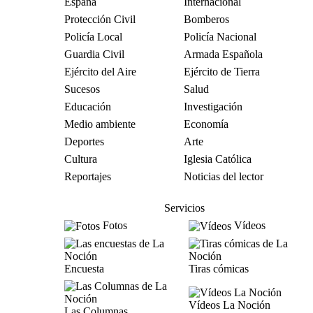
España
Internacional
Protección Civil
Bomberos
Policía Local
Policía Nacional
Guardia Civil
Armada Española
Ejército del Aire
Ejército de Tierra
Sucesos
Salud
Educación
Investigación
Medio ambiente
Economía
Deportes
Arte
Cultura
Iglesia Católica
Reportajes
Noticias del lector
Servicios
Fotos
Vídeos
Encuesta
Tiras cómicas
Vídeos La Noción
Las Columnas