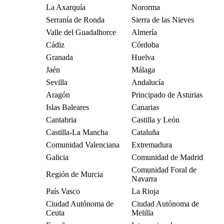
La Axarquía
Nororma
Serranía de Ronda
Sierra de las Nieves
Valle del Guadalhorce
Almería
Cádiz
Córdoba
Granada
Huelva
Jaén
Málaga
Sevilla
Andalucía
Aragón
Principado de Asturias
Islas Baleares
Canarias
Cantabria
Castilla y León
Castilla-La Mancha
Cataluña
Comunidad Valenciana
Extremadura
Galicia
Comunidad de Madrid
Comunidad Foral de
Región de Murcia
Navarra
País Vasco
La Rioja
Ciudad Autónoma de
Ciudad Autónoma de
Ceuta
Melilla