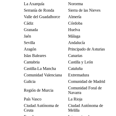
La Axarquía
Nororma
Serranía de Ronda
Sierra de las Nieves
Valle del Guadalhorce
Almería
Cádiz
Córdoba
Granada
Huelva
Jaén
Málaga
Sevilla
Andalucía
Aragón
Principado de Asturias
Islas Baleares
Canarias
Cantabria
Castilla y León
Castilla-La Mancha
Cataluña
Comunidad Valenciana
Extremadura
Galicia
Comunidad de Madrid
Comunidad Foral de
Región de Murcia
Navarra
País Vasco
La Rioja
Ciudad Autónoma de
Ciudad Autónoma de
Ceuta
Melilla