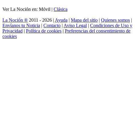
Ver La Noción en: Móvil |
Clásica
La Noción ®
2011 - 2026 |
Ayuda
|
Mapa del sitio
|
Quienes somos
|
Envíanos tu Noticia
|
Contacto
|
Aviso Legal
|
Condiciones de Uso y
Privacidad
|
Política de cookies
|
Preferencias del consentimiento de
cookies