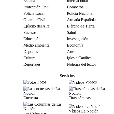
España
Internacional
Protección Civil
Bomberos
Policía Local
Policía Nacional
Guardia Civil
Armada Española
Ejército del Aire
Ejército de Tierra
Sucesos
Salud
Educación
Investigación
Medio ambiente
Economía
Deportes
Arte
Cultura
Iglesia Católica
Reportajes
Noticias del lector
Servicios
Fotos
Vídeos
Encuesta
Tiras cómicas
Vídeos La Noción
Las Columnas