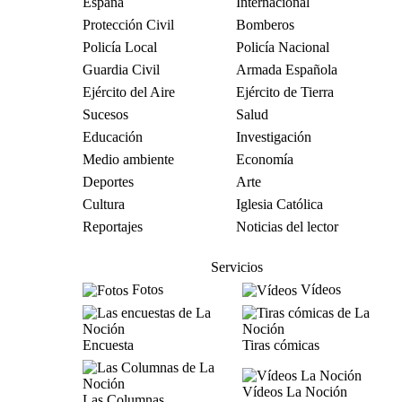
España
Internacional
Protección Civil
Bomberos
Policía Local
Policía Nacional
Guardia Civil
Armada Española
Ejército del Aire
Ejército de Tierra
Sucesos
Salud
Educación
Investigación
Medio ambiente
Economía
Deportes
Arte
Cultura
Iglesia Católica
Reportajes
Noticias del lector
Servicios
Fotos
Vídeos
Encuesta
Tiras cómicas
Vídeos La Noción
Las Columnas