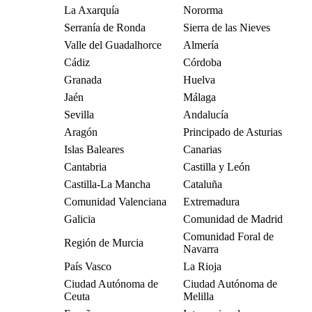
La Axarquía
Nororma
Serranía de Ronda
Sierra de las Nieves
Valle del Guadalhorce
Almería
Cádiz
Córdoba
Granada
Huelva
Jaén
Málaga
Sevilla
Andalucía
Aragón
Principado de Asturias
Islas Baleares
Canarias
Cantabria
Castilla y León
Castilla-La Mancha
Cataluña
Comunidad Valenciana
Extremadura
Galicia
Comunidad de Madrid
Comunidad Foral de
Región de Murcia
Navarra
País Vasco
La Rioja
Ciudad Autónoma de
Ciudad Autónoma de
Ceuta
Melilla