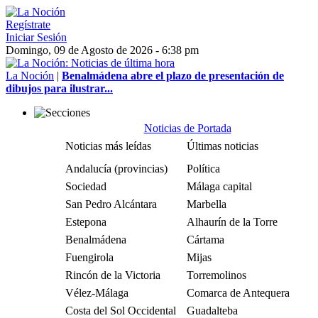
Regístrate
Iniciar Sesión
Domingo, 09 de Agosto de 2026 - 6:38 pm
La Noción
|
Benalmádena abre el plazo de presentación de
dibujos para ilustrar...
Noticias de Portada
Noticias más leídas
Últimas noticias
Andalucía (provincias)
Política
Sociedad
Málaga capital
San Pedro Alcántara
Marbella
Estepona
Alhaurín de la Torre
Benalmádena
Cártama
Fuengirola
Mijas
Rincón de la Victoria
Torremolinos
Vélez-Málaga
Comarca de Antequera
Costa del Sol Occidental
Guadalteba