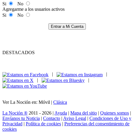
Si
No
Agregarme a los usuarios activos
Si
No
Entrar a Mi Cuenta
DESTACADOS
|
|
|
|
Ver La Noción en: Móvil |
Clásica
La Noción ®
2011 - 2026 |
Ayuda
|
Mapa del sitio
|
Quienes somos
|
Envíanos tu Noticia
|
Contacto
|
Aviso Legal
|
Condiciones de Uso y
Privacidad
|
Política de cookies
|
Preferencias del consentimiento de
cookies