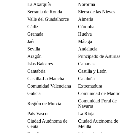
La Axarquía
Nororma
Serranía de Ronda
Sierra de las Nieves
Valle del Guadalhorce
Almería
Cádiz
Córdoba
Granada
Huelva
Jaén
Málaga
Sevilla
Andalucía
Aragón
Principado de Asturias
Islas Baleares
Canarias
Cantabria
Castilla y León
Castilla-La Mancha
Cataluña
Comunidad Valenciana
Extremadura
Galicia
Comunidad de Madrid
Comunidad Foral de
Región de Murcia
Navarra
País Vasco
La Rioja
Ciudad Autónoma de
Ciudad Autónoma de
Ceuta
Melilla