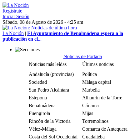
Regístrate
Iniciar Sesión
Sábado, 08 de Agosto de 2026 - 4:25 am
La Noción
|
El Ayuntamiento de Benalmádena espera a la
publicación en el...
Noticias de Portada
Noticias más leídas
Últimas noticias
Andalucía (provincias)
Política
Sociedad
Málaga capital
San Pedro Alcántara
Marbella
Estepona
Alhaurín de la Torre
Benalmádena
Cártama
Fuengirola
Mijas
Rincón de la Victoria
Torremolinos
Vélez-Málaga
Comarca de Antequera
Costa del Sol Occidental
Guadalteba