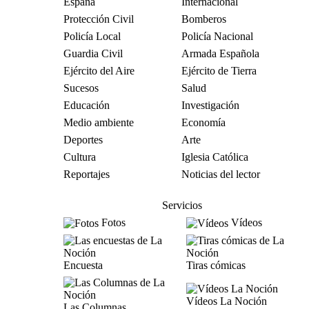
España
Internacional
Protección Civil
Bomberos
Policía Local
Policía Nacional
Guardia Civil
Armada Española
Ejército del Aire
Ejército de Tierra
Sucesos
Salud
Educación
Investigación
Medio ambiente
Economía
Deportes
Arte
Cultura
Iglesia Católica
Reportajes
Noticias del lector
Servicios
Fotos
Vídeos
Encuesta
Tiras cómicas
Vídeos La Noción
Las Columnas