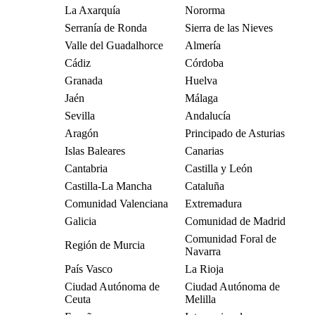
La Axarquía
Nororma
Serranía de Ronda
Sierra de las Nieves
Valle del Guadalhorce
Almería
Cádiz
Córdoba
Granada
Huelva
Jaén
Málaga
Sevilla
Andalucía
Aragón
Principado de Asturias
Islas Baleares
Canarias
Cantabria
Castilla y León
Castilla-La Mancha
Cataluña
Comunidad Valenciana
Extremadura
Galicia
Comunidad de Madrid
Comunidad Foral de
Región de Murcia
Navarra
País Vasco
La Rioja
Ciudad Autónoma de
Ciudad Autónoma de
Ceuta
Melilla