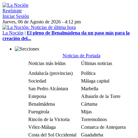
Regístrate
Iniciar Sesión
Jueves, 06 de Agosto de 2026 - 4:12 pm
La Noción
|
El pleno de Benalmádena da un paso más para la
creación del...
Noticias de Portada
Noticias más leídas
Últimas noticias
Andalucía (provincias)
Política
Sociedad
Málaga capital
San Pedro Alcántara
Marbella
Estepona
Alhaurín de la Torre
Benalmádena
Cártama
Fuengirola
Mijas
Rincón de la Victoria
Torremolinos
Vélez-Málaga
Comarca de Antequera
Costa del Sol Occidental
Guadalteba