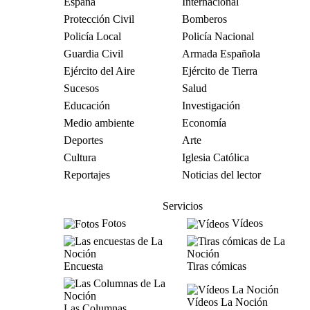
España
Internacional
Protección Civil
Bomberos
Policía Local
Policía Nacional
Guardia Civil
Armada Española
Ejército del Aire
Ejército de Tierra
Sucesos
Salud
Educación
Investigación
Medio ambiente
Economía
Deportes
Arte
Cultura
Iglesia Católica
Reportajes
Noticias del lector
Servicios
Fotos
Vídeos
Encuesta
Tiras cómicas
Vídeos La Noción
Las Columnas