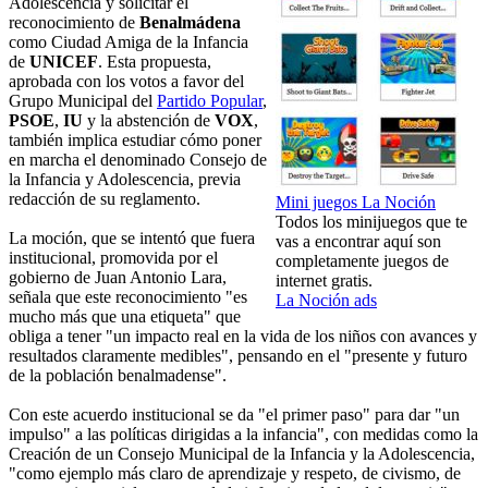
Adolescencia y solicitar el
reconocimiento de
Benalmádena
como Ciudad Amiga de la Infancia
de
UNICEF
. Esta propuesta,
aprobada con los votos a favor del
Grupo Municipal del
Partido Popular
,
PSOE
,
IU
y la abstención de
VOX
,
también implica estudiar cómo poner
en marcha el denominado Consejo de
la Infancia y Adolescencia, previa
redacción de su reglamento.
Mini juegos La Noción
Todos los minijuegos que te
La moción, que se intentó que fuera
vas a encontrar aquí son
institucional, promovida por el
completamente juegos de
gobierno de Juan Antonio Lara,
internet gratis.
señala que este reconocimiento "es
La Noción ads
mucho más que una etiqueta" que
obliga a tener "un impacto real en la vida de los niños con avances y
resultados claramente medibles", pensando en el "presente y futuro
de la población benalmadense".
Con este acuerdo institucional se da "el primer paso" para dar "un
impulso" a las políticas dirigidas a la infancia", con medidas como la
Creación de un Consejo Municipal de la Infancia y la Adolescencia,
"como ejemplo más claro de aprendizaje y respeto, de civismo, de