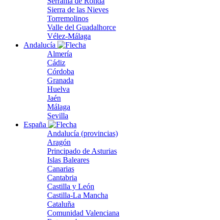
Serranía de Ronda
Sierra de las Nieves
Torremolinos
Valle del Guadalhorce
Vélez-Málaga
Andalucía
Almería
Cádiz
Córdoba
Granada
Huelva
Jaén
Málaga
Sevilla
España
Andalucía (provincias)
Aragón
Principado de Asturias
Islas Baleares
Canarias
Cantabria
Castilla y León
Castilla-La Mancha
Cataluña
Comunidad Valenciana