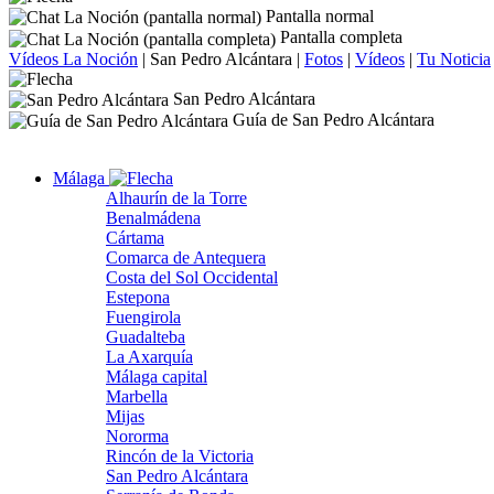
Pantalla normal
Pantalla completa
Vídeos La Noción
|
San Pedro Alcántara
|
Fotos
|
Vídeos
|
Tu Noticia
San Pedro Alcántara
Guía de San Pedro Alcántara
Málaga
Alhaurín de la Torre
Benalmádena
Cártama
Comarca de Antequera
Costa del Sol Occidental
Estepona
Fuengirola
Guadalteba
La Axarquía
Málaga capital
Marbella
Mijas
Nororma
Rincón de la Victoria
San Pedro Alcántara