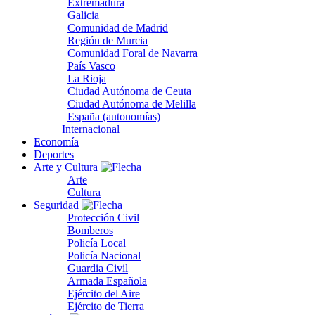
Extremadura
Galicia
Comunidad de Madrid
Región de Murcia
Comunidad Foral de Navarra
País Vasco
La Rioja
Ciudad Autónoma de Ceuta
Ciudad Autónoma de Melilla
España (autonomías)
Internacional
Economía
Deportes
Arte y Cultura
Arte
Cultura
Seguridad
Protección Civil
Bomberos
Policía Local
Policía Nacional
Guardia Civil
Armada Española
Ejército del Aire
Ejército de Tierra