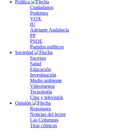
Política
Ciudadanos
Podemos
VOX
IU
Adelante Andalucía
PP
PSOE
Partidos políticos
Sociedad
Sucesos
Salud
Educación
Investigación
Medio ambiente
Videojuegos
Tecnología
Cine y televisión
Opinión
Reportajes
Noticias del lector
Las Columnas
Tiras cómicas