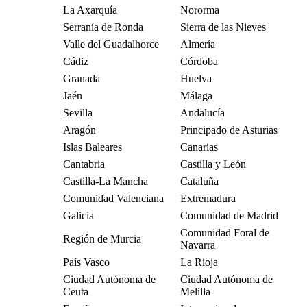
La Axarquía
Nororma
Serranía de Ronda
Sierra de las Nieves
Valle del Guadalhorce
Almería
Cádiz
Córdoba
Granada
Huelva
Jaén
Málaga
Sevilla
Andalucía
Aragón
Principado de Asturias
Islas Baleares
Canarias
Cantabria
Castilla y León
Castilla-La Mancha
Cataluña
Comunidad Valenciana
Extremadura
Galicia
Comunidad de Madrid
Comunidad Foral de
Región de Murcia
Navarra
País Vasco
La Rioja
Ciudad Autónoma de
Ciudad Autónoma de
Ceuta
Melilla