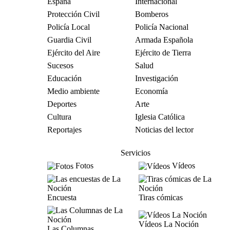
España
Internacional
Protección Civil
Bomberos
Policía Local
Policía Nacional
Guardia Civil
Armada Española
Ejército del Aire
Ejército de Tierra
Sucesos
Salud
Educación
Investigación
Medio ambiente
Economía
Deportes
Arte
Cultura
Iglesia Católica
Reportajes
Noticias del lector
Servicios
Fotos
Vídeos
Encuesta
Tiras cómicas
Vídeos La Noción
Las Columnas