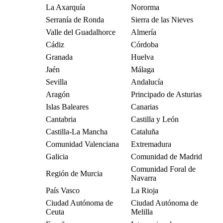
La Axarquía
Nororma
Serranía de Ronda
Sierra de las Nieves
Valle del Guadalhorce
Almería
Cádiz
Córdoba
Granada
Huelva
Jaén
Málaga
Sevilla
Andalucía
Aragón
Principado de Asturias
Islas Baleares
Canarias
Cantabria
Castilla y León
Castilla-La Mancha
Cataluña
Comunidad Valenciana
Extremadura
Galicia
Comunidad de Madrid
Comunidad Foral de
Región de Murcia
Navarra
País Vasco
La Rioja
Ciudad Autónoma de
Ciudad Autónoma de
Ceuta
Melilla