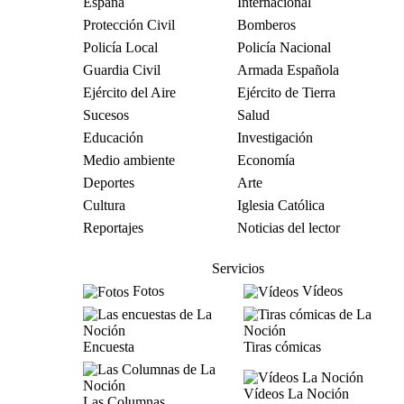
España
Internacional
Protección Civil
Bomberos
Policía Local
Policía Nacional
Guardia Civil
Armada Española
Ejército del Aire
Ejército de Tierra
Sucesos
Salud
Educación
Investigación
Medio ambiente
Economía
Deportes
Arte
Cultura
Iglesia Católica
Reportajes
Noticias del lector
Servicios
Fotos
Vídeos
Encuesta
Tiras cómicas
Vídeos La Noción
Las Columnas