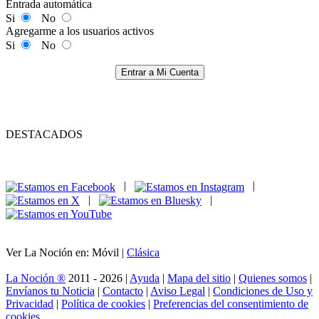
Entrada automática
Si
No
Agregarme a los usuarios activos
Si
No
Entrar a Mi Cuenta
DESTACADOS
|
|
|
|
Ver La Noción en: Móvil |
Clásica
La Noción ®
2011 - 2026 |
Ayuda
|
Mapa del sitio
|
Quienes somos
|
Envíanos tu Noticia
|
Contacto
|
Aviso Legal
|
Condiciones de Uso y
Privacidad
|
Política de cookies
|
Preferencias del consentimiento de
cookies