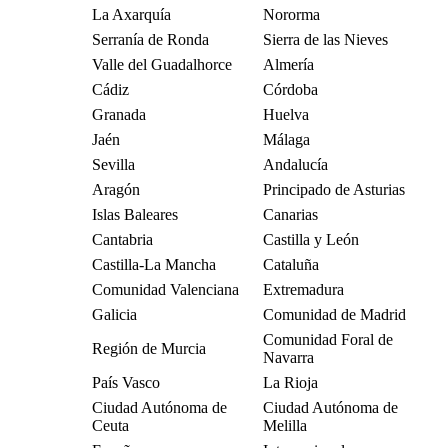
La Axarquía
Nororma
Serranía de Ronda
Sierra de las Nieves
Valle del Guadalhorce
Almería
Cádiz
Córdoba
Granada
Huelva
Jaén
Málaga
Sevilla
Andalucía
Aragón
Principado de Asturias
Islas Baleares
Canarias
Cantabria
Castilla y León
Castilla-La Mancha
Cataluña
Comunidad Valenciana
Extremadura
Galicia
Comunidad de Madrid
Comunidad Foral de
Región de Murcia
Navarra
País Vasco
La Rioja
Ciudad Autónoma de
Ciudad Autónoma de
Ceuta
Melilla