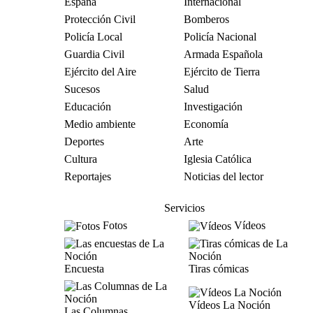
España
Internacional
Protección Civil
Bomberos
Policía Local
Policía Nacional
Guardia Civil
Armada Española
Ejército del Aire
Ejército de Tierra
Sucesos
Salud
Educación
Investigación
Medio ambiente
Economía
Deportes
Arte
Cultura
Iglesia Católica
Reportajes
Noticias del lector
Servicios
Fotos
Vídeos
Encuesta
Tiras cómicas
Vídeos La Noción
Las Columnas