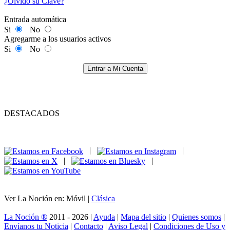
¿Olvidó su Clave?
Entrada automática
Si
No
Agregarme a los usuarios activos
Si
No
Entrar a Mi Cuenta
DESTACADOS
|
|
|
|
Ver La Noción en: Móvil |
Clásica
La Noción ®
2011 - 2026 |
Ayuda
|
Mapa del sitio
|
Quienes somos
|
Envíanos tu Noticia
|
Contacto
|
Aviso Legal
|
Condiciones de Uso y