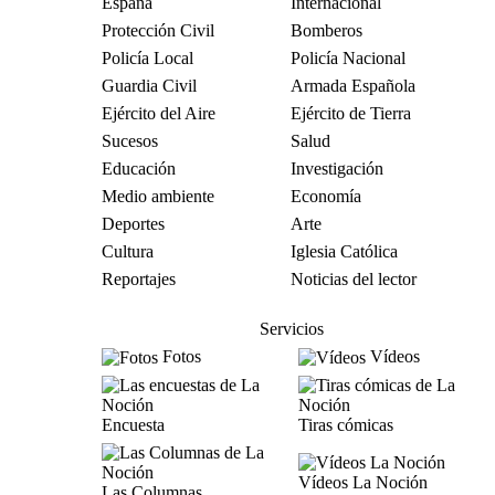
España
Internacional
Protección Civil
Bomberos
Policía Local
Policía Nacional
Guardia Civil
Armada Española
Ejército del Aire
Ejército de Tierra
Sucesos
Salud
Educación
Investigación
Medio ambiente
Economía
Deportes
Arte
Cultura
Iglesia Católica
Reportajes
Noticias del lector
Servicios
Fotos
Vídeos
Encuesta
Tiras cómicas
Vídeos La Noción
Las Columnas