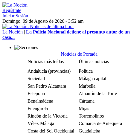
Regístrate
Iniciar Sesión
Domingo, 09 de Agosto de 2026 - 3:52 am
La Noción
|
La Policía Nacional detiene al presunto autor de un
caso...
Noticias de Portada
Noticias más leídas
Últimas noticias
Andalucía (provincias)
Política
Sociedad
Málaga capital
San Pedro Alcántara
Marbella
Estepona
Alhaurín de la Torre
Benalmádena
Cártama
Fuengirola
Mijas
Rincón de la Victoria
Torremolinos
Vélez-Málaga
Comarca de Antequera
Costa del Sol Occidental
Guadalteba