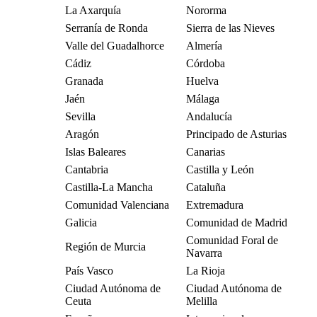
La Axarquía
Nororma
Serranía de Ronda
Sierra de las Nieves
Valle del Guadalhorce
Almería
Cádiz
Córdoba
Granada
Huelva
Jaén
Málaga
Sevilla
Andalucía
Aragón
Principado de Asturias
Islas Baleares
Canarias
Cantabria
Castilla y León
Castilla-La Mancha
Cataluña
Comunidad Valenciana
Extremadura
Galicia
Comunidad de Madrid
Comunidad Foral de
Región de Murcia
Navarra
País Vasco
La Rioja
Ciudad Autónoma de
Ciudad Autónoma de
Ceuta
Melilla