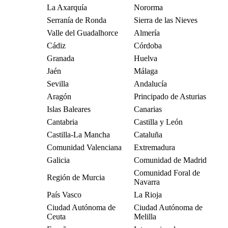
La Axarquía
Nororma
Serranía de Ronda
Sierra de las Nieves
Valle del Guadalhorce
Almería
Cádiz
Córdoba
Granada
Huelva
Jaén
Málaga
Sevilla
Andalucía
Aragón
Principado de Asturias
Islas Baleares
Canarias
Cantabria
Castilla y León
Castilla-La Mancha
Cataluña
Comunidad Valenciana
Extremadura
Galicia
Comunidad de Madrid
Comunidad Foral de
Región de Murcia
Navarra
País Vasco
La Rioja
Ciudad Autónoma de
Ciudad Autónoma de
Ceuta
Melilla