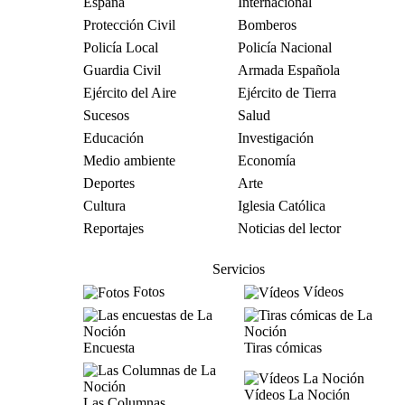
España
Internacional
Protección Civil
Bomberos
Policía Local
Policía Nacional
Guardia Civil
Armada Española
Ejército del Aire
Ejército de Tierra
Sucesos
Salud
Educación
Investigación
Medio ambiente
Economía
Deportes
Arte
Cultura
Iglesia Católica
Reportajes
Noticias del lector
Servicios
Fotos
Vídeos
Encuesta
Tiras cómicas
Vídeos La Noción
Las Columnas