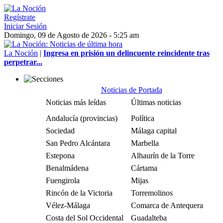
Regístrate
Iniciar Sesión
Domingo, 09 de Agosto de 2026 - 5:25 am
La Noción
|
Ingresa en prisión un delincuente reincidente tras
perpetrar...
Noticias de Portada
Noticias más leídas
Últimas noticias
Andalucía (provincias)
Política
Sociedad
Málaga capital
San Pedro Alcántara
Marbella
Estepona
Alhaurín de la Torre
Benalmádena
Cártama
Fuengirola
Mijas
Rincón de la Victoria
Torremolinos
Vélez-Málaga
Comarca de Antequera
Costa del Sol Occidental
Guadalteba