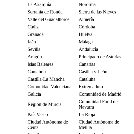
La Axarquía
Nororma
Serranía de Ronda
Sierra de las Nieves
Valle del Guadalhorce
Almería
Cádiz
Córdoba
Granada
Huelva
Jaén
Málaga
Sevilla
Andalucía
Aragón
Principado de Asturias
Islas Baleares
Canarias
Cantabria
Castilla y León
Castilla-La Mancha
Cataluña
Comunidad Valenciana
Extremadura
Galicia
Comunidad de Madrid
Comunidad Foral de
Región de Murcia
Navarra
País Vasco
La Rioja
Ciudad Autónoma de
Ciudad Autónoma de
Ceuta
Melilla