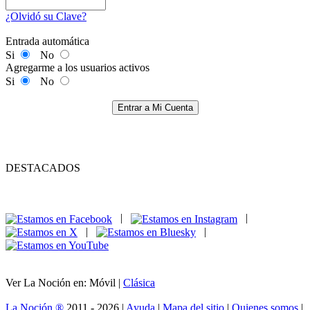
¿Olvidó su Clave?
Entrada automática
Si
No
Agregarme a los usuarios activos
Si
No
Entrar a Mi Cuenta
DESTACADOS
|
|
|
|
Ver La Noción en: Móvil |
Clásica
La Noción ®
2011 - 2026 |
Ayuda
|
Mapa del sitio
|
Quienes somos
|