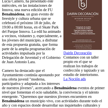
Lucía Camero, ha presentado este
miércoles, en las instalaciones de
Innova, una nueva edición de FU
Benalmádena
, un gran evento de
freestyle y cultura urbana que se
celebrará el próximo 18 de julio, de
19:00 a 00:00 horas, en el Skate Park
del Parque Innova. La edil ha animado
a vecinos, visitantes y, especialmente, a
los jóvenes del municipio, a disfrutar
de esta propuesta gratuita, que forma
parte de la amplia programación de
Dairín Decoración
actividades impulsada por la
Contamos con un taller
Delegación de Juventud y el Gobierno
propio en el que se
de Juan Antonio Lara.
realizan los trabajos de
confección y tapizado y un
Camero ha destacado que el
estudio de interiorismo.
Ayuntamiento continúa apostando por
La Noción ads
una oferta juvenil "moderna,
participativa y adaptada a los intereses
de nuestros jóvenes", acercando a
Benalmádena
eventos de primer
nivel que fomentan el ocio saludable, la convivencia y el talento
emergente. "Queremos que nuestros jóvenes encuentren en
Benalmádena
un municipio vivo, con actividades durante todo el
año y con espacios donde desarrollar sus inquietudes culturales y