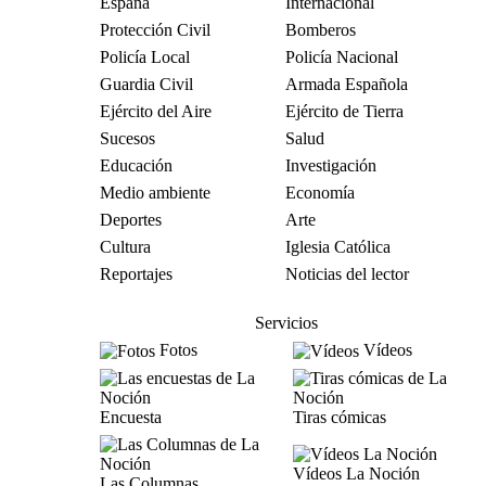
España
Internacional
Protección Civil
Bomberos
Policía Local
Policía Nacional
Guardia Civil
Armada Española
Ejército del Aire
Ejército de Tierra
Sucesos
Salud
Educación
Investigación
Medio ambiente
Economía
Deportes
Arte
Cultura
Iglesia Católica
Reportajes
Noticias del lector
Servicios
Fotos
Vídeos
Encuesta
Tiras cómicas
Vídeos La Noción
Las Columnas