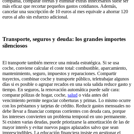
compañía, comparar ofertas y eliminar extras innecesarios suele ser
más eficaz que recortar pequeños gastos cotidianos. Además,
cancelar una suscripción de 10 euros al mes equivale a ahorrar 120
euros al año sin esfuerzo adicional.
Transporte, seguros y deuda: los grandes importes
silenciosos
El transporte también merece una mirada estratégica. Si se usa
coche, conviene calcular el coste total: combustible, aparcamiento,
mantenimiento, seguro, impuestos y reparaciones. Compartir
trayectos, combinar coche y transporte público, teletrabajar algunos
días si es posible o agrupar recados en una sola salida reduce gasto y
tiempo. En seguros, la renovación automática puede salir cara:
comparar pólizas de hogar, coche,
salud
o vida antes del
vencimiento permite negociar coberturas y primas. Lo mismo ocurre
con los préstamos y tarjetas de crédito. Reducir gastos mensuales no
debe llevar a financiar compras corrientes con deuda cara, porque
los intereses convierten un problema temporal en uno permanente.
Si existen varias deudas, puede priorizarse la amortización de las de
mayor interés y evitar nuevos pagos aplazados salvo que sean
imprescindibles. La educación financiera insiste en gestionar el