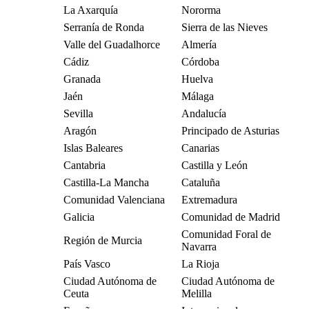
La Axarquía
Nororma
Serranía de Ronda
Sierra de las Nieves
Valle del Guadalhorce
Almería
Cádiz
Córdoba
Granada
Huelva
Jaén
Málaga
Sevilla
Andalucía
Aragón
Principado de Asturias
Islas Baleares
Canarias
Cantabria
Castilla y León
Castilla-La Mancha
Cataluña
Comunidad Valenciana
Extremadura
Galicia
Comunidad de Madrid
Comunidad Foral de
Región de Murcia
Navarra
País Vasco
La Rioja
Ciudad Autónoma de
Ciudad Autónoma de
Ceuta
Melilla