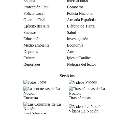
España
Internacional
Protección Civil
Bomberos
Policía Local
Policía Nacional
Guardia Civil
Armada Española
Ejército del Aire
Ejército de Tierra
Sucesos
Salud
Educación
Investigación
Medio ambiente
Economía
Deportes
Arte
Cultura
Iglesia Católica
Reportajes
Noticias del lector
Servicios
Fotos
Vídeos
Encuesta
Tiras cómicas
Vídeos La Noción
Las Columnas