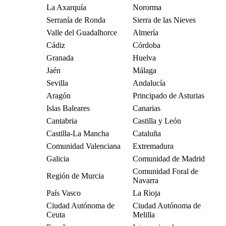
La Axarquía
Nororma
Serranía de Ronda
Sierra de las Nieves
Valle del Guadalhorce
Almería
Cádiz
Córdoba
Granada
Huelva
Jaén
Málaga
Sevilla
Andalucía
Aragón
Principado de Asturias
Islas Baleares
Canarias
Cantabria
Castilla y León
Castilla-La Mancha
Cataluña
Comunidad Valenciana
Extremadura
Galicia
Comunidad de Madrid
Comunidad Foral de
Región de Murcia
Navarra
País Vasco
La Rioja
Ciudad Autónoma de
Ciudad Autónoma de
Ceuta
Melilla