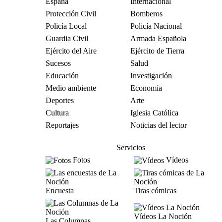
España
Internacional
Protección Civil
Bomberos
Policía Local
Policía Nacional
Guardia Civil
Armada Española
Ejército del Aire
Ejército de Tierra
Sucesos
Salud
Educación
Investigación
Medio ambiente
Economía
Deportes
Arte
Cultura
Iglesia Católica
Reportajes
Noticias del lector
Servicios
Fotos
Vídeos
Encuesta
Tiras cómicas
Vídeos La Noción
Las Columnas